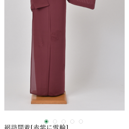
絽訪問着[赤紫に雪輪]