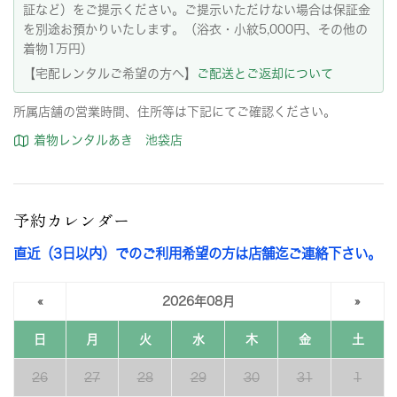
証など）をご提示ください。ご提示いただけない場合は保証金
を別途お預かりいたします。（浴衣・小紋5,000円、その他の
着物1万円）
【宅配レンタルご希望の方へ】
ご配送とご返却について
所属店舗の営業時間、住所等は下記にてご確認ください。
着物レンタルあき 池袋店
予約カレンダー
直近（3日以内）でのご利用希望の方は店舗迄ご連絡下さい。
«
2026年08月
»
日
月
火
水
木
金
土
26
27
28
29
30
31
1