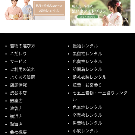
着物の選び方
振袖レンタル
こだわり
黒留袖レンタル
サービス
色留袖レンタル
ご利用の流れ
訪問着レンタル
よくある質問
婚礼衣装レンタル
店舗情報
産着・お宮参り
渋谷本店
七五三着物・十三詣りレンタ
ル
銀座店
色無地レンタル
池袋店
卒業袴レンタル
横浜店
男着物レンタル
熱海店
小紋レンタル
会社概要