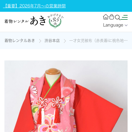
【重要】2026年7月～の営業時間
Language
着物レンタルあき
渋谷本店
一才女児被布（赤長着iに桃色地の宝づくし模様被布）の着物レンタル