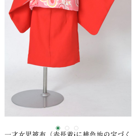
一才女児被布（赤長着iに桃色地の宝づく