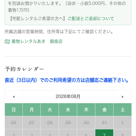
を別途お預かりいたします。（浴衣・小紋5,000円、その他の
着物1万円）
【宅配レンタルご希望の方へ】
ご配送とご返却について
所属店舗の営業時間、住所等は下記にてご確認ください。
着物レンタルあき 銀座店
予約カレンダー
直近（3日以内）でのご利用希望の方は店舗迄ご連絡下さい。
«
2026年08月
»
日
月
火
水
木
金
土
26
27
28
29
30
31
1
2
3
4
5
6
7
8