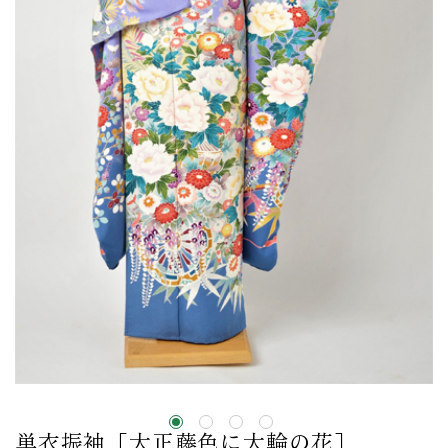
単衣振袖［大正藤色に大輪の花］