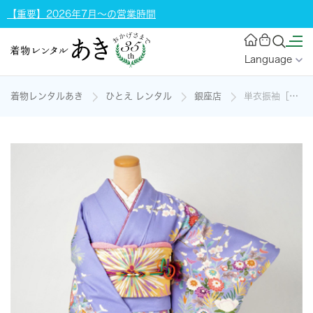
【重要】2026年7月～の営業時間
Language
着物レンタルあき
ひとえ レンタル
銀座店
単衣振袖［大正藤色に大輪の花］の着物レンタル