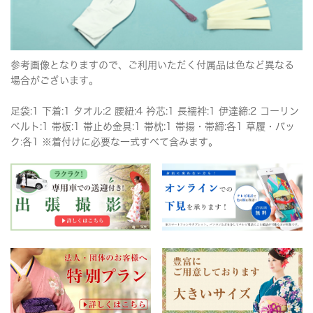
参考画像となりますので、ご利用いただく付属品は色など異なる
場合がございます。
足袋:1 下着:1 タオル:2 腰紐:4 衿芯:1 長襦袢:1 伊達締:2 コーリン
ベルト:1 帯板:1 帯止め金具:1 帯枕:1 帯揚・帯締:各1 草履・バッ
ク:各1 ※着付けに必要な一式すべて含みます。