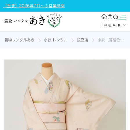
【重要】2026年7月～の営業時間
Language
着物レンタルあき
小紋 レンタル
銀座店
小紋［薄橙色に葉模様］の着物レンタル