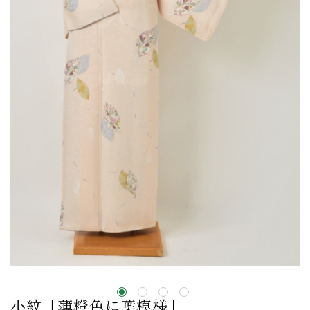
小紋［薄橙色に葉模様］