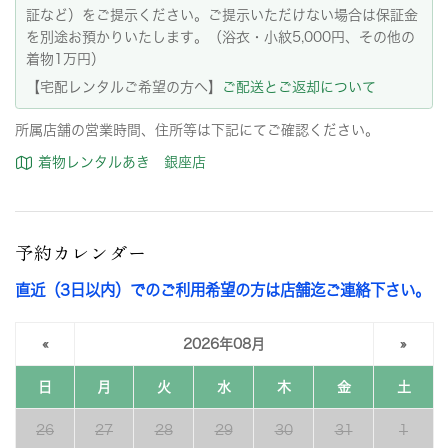
証など）をご提示ください。ご提示いただけない場合は保証金
を別途お預かりいたします。（浴衣・小紋5,000円、その他の
着物1万円）
【宅配レンタルご希望の方へ】
ご配送とご返却について
所属店舗の営業時間、住所等は下記にてご確認ください。
着物レンタルあき 銀座店
予約カレンダー
直近（3日以内）でのご利用希望の方は店舗迄ご連絡下さい。
«
2026年08月
»
日
月
火
水
木
金
土
26
27
28
29
30
31
1