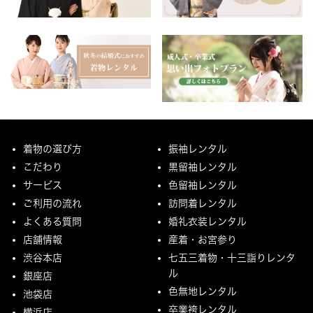
着物の選び方
振袖レンタル
こだわり
黒留袖レンタル
サービス
色留袖レンタル
ご利用の流れ
訪問着レンタル
よくある質問
婚礼衣装レンタル
店舗情報
産着・お宮参り
渋谷本店
七五三着物・十三詣りレンタ
ル
銀座店
色無地レンタル
池袋店
卒業袴レンタル
横浜店