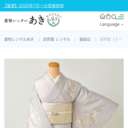
【重要】2026年7月～の営業時間
Language
着物レンタルあき
訪問着 レンタル
銀座店
訪問着［スカイグレーと桜色に刺繍の花］の着物レンタル