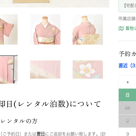
【宅配
所属店舗
着物
予約
直近（
«
日
却日(レンタル泊数)について
26
店レンタルの方
2
（ご予約日）または
翌日
にご返却をお願い致します。(計
9