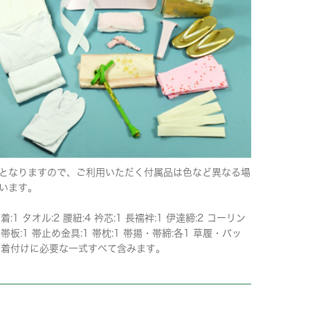
となりますので、ご利用いただく付属品は色など異なる場
います。
下着:1 タオル:2 腰紐:4 衿芯:1 長襦袢:1 伊達締:2 コーリン
 帯板:1 帯止め金具:1 帯枕:1 帯揚・帯締:各1 草履・バッ
 ※着付けに必要な一式すべて含みます。