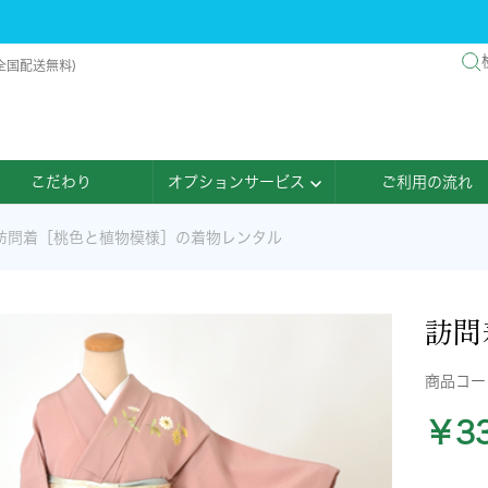
全国配送無料)
こだわり
オプションサービス
ご利用の流れ
訪問着［桃色と植物模様］の着物レンタル
訪問
商品コ
￥33