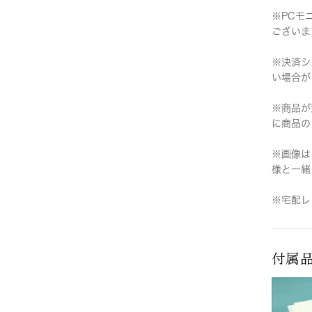
※PCモ
ございま
※決済シ
い場合が
※商品が
に商品の
※画像は
様と一緒
※宅配レ
付属