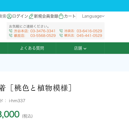
検索
ログイン
新規会員登録
カート
Language
よくある質問
店舗
着［桃色と植物模様］
ード：
i-hm337
,000
(税込)