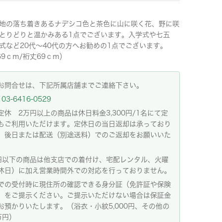
地の落ち着きあるナデシコ色と茶色に山に咲く花、野に咲
とりどりと温かみある1点でございます。入学式や七五
式など20代〜40代の方へお勧めの1点でございます。
69ｃｍ/裄丈69ｃｍ）
お問合せは、下記所属店舗までご連絡下さい。
03-6416-0529
定休 2万円以上の商品は休日料金3,300円/1名にて定
もご利用いただけます。定休日の当日返却は承っており
。後日または配送（別途送料）でのご返却をお願いいた
。
円以下の商品は他支店での着付け、宅配レンタル、火曜
休日）に加え営業時間外での対応を行っておりません。
での受付時に現住所の確認できる身分証（免許証や保険
）をご提示ください。ご提示いただけない場合は保証金
お預かりいたします。（浴衣・小紋5,000円、その他の
万円）