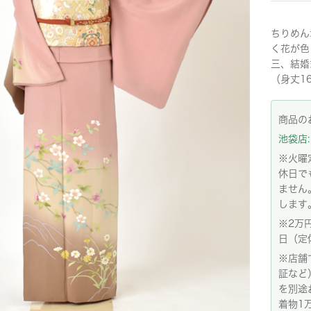
ちりめん
く花が色
三、結婚
（身丈1
商品の
池袋店: 
※火曜
休日で
ません
します
※2万
日（定
※店舗
証など
を別途
着物1