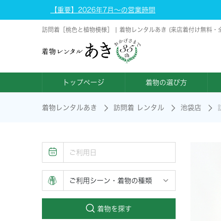
【重要】2026年7月～の営業時間
訪問着［桃色と植物模様］ | 着物レンタルあき (来店着付け無料・
トップページ
着物の選び方
着物レンタルあき
訪問着 レンタル
池袋店
着物を探す