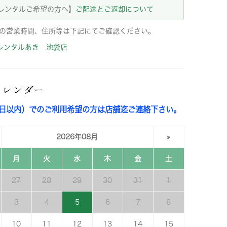
レンタルご希望の方へ】
ご配送とご返却について
の営業時間、住所等は下記にてご確認ください。
レンタルあき 池袋店
カレンダー
3日以内）でのご利用希望の方は店舗迄ご連絡下さい。
2026年08月
»
月
火
水
木
金
土
27
28
29
30
31
1
3
4
5
6
7
8
10
11
12
13
14
15