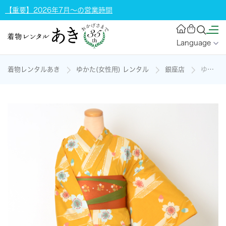
【重要】2026年7月～の営業時間
Language
着物レンタルあき
ゆかた(女性用) レンタル
銀座店
ゆかたの着物レンタル