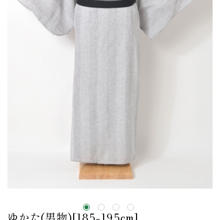
ゆかた(男物)[185-195cm]