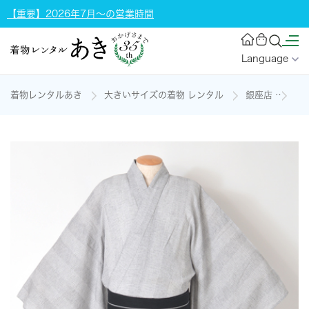
【重要】2026年7月～の営業時間
Language
着物レンタルあき
大きいサイズの着物 レンタル
銀座店
ゆか