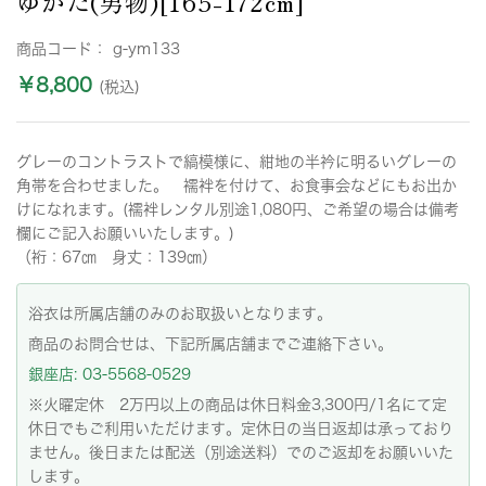
ゆかた(男物)[165-172cm]
商品コード：
g-ym133
￥8,800
(税込)
グレーのコントラストで縞模様に、紺地の半衿に明るいグレーの
角帯を合わせました。 襦袢を付けて、お食事会などにもお出か
けになれます。(襦袢レンタル別途1,080円、ご希望の場合は備考
欄にご記入お願いいたします。)
（裄：67㎝ 身丈：139㎝）
浴衣は所属店舗のみのお取扱いとなります。
商品のお問合せは、下記所属店舗までご連絡下さい。
銀座店: 03-5568-0529
※火曜定休 2万円以上の商品は休日料金3,300円/1名にて定
休日でもご利用いただけます。定休日の当日返却は承っており
ません。後日または配送（別途送料）でのご返却をお願いいた
します。