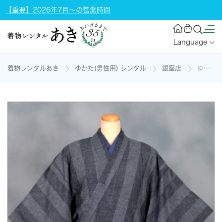
【重要】2026年7月～の営業時間
Language
着物レンタルあき
ゆかた(男性用) レンタル
銀座店
ゆかた(男物)[165-172cm]の着物レンタル