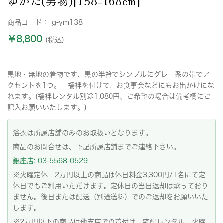
ゆかた(男物)[158-168cm]
商品コード：
g-ym138
￥8,800
(税込)
黒地・無地の着物です、黒の半衿でシンプルにグレー系の帯でア
クセントを1つ。 襦袢を付けて、お食事会などにもお出かけにな
れます。(襦袢レンタル別途1,080円、ご希望の場合は備考欄にご
記入お願いいたします。)
浴衣は所属店舗のみのお取扱いとなります。
商品のお問合せは、下記所属店舗までご連絡下さい。
銀座店: 03-5568-0529
※火曜定休 2万円以上の商品は休日料金3,300円/1名にて定
休日でもご利用いただけます。定休日の当日返却は承っており
ません。後日または配送（別途送料）でのご返却をお願いいた
します。
※2万円以下の商品は他支店での着付け、宅配レンタル、火曜