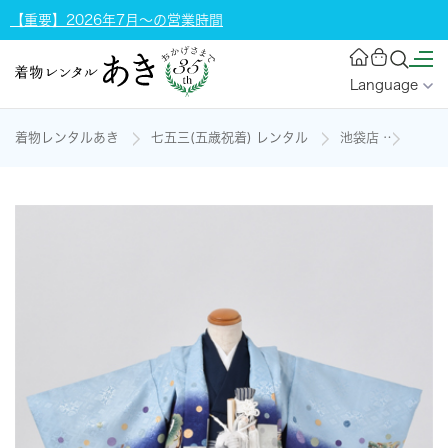
【重要】2026年7月～の営業時間
Language
着物レンタルあき
七五三(五歳祝着) レンタル
池袋店
五歳