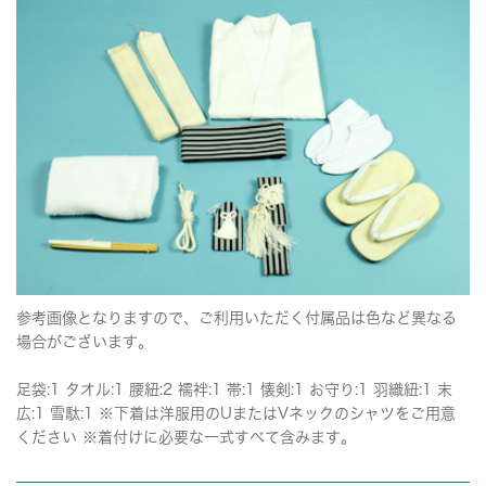
参考画像となりますので、ご利用いただく付属品は色など異なる
場合がございます。
足袋:1 タオル:1 腰紐:2 襦袢:1 帯:1 懐剣:1 お守り:1 羽織紐:1 末
広:1 雪駄:1 ※下着は洋服用のUまたはVネックのシャツをご用意
ください ※着付けに必要な一式すべて含みます。