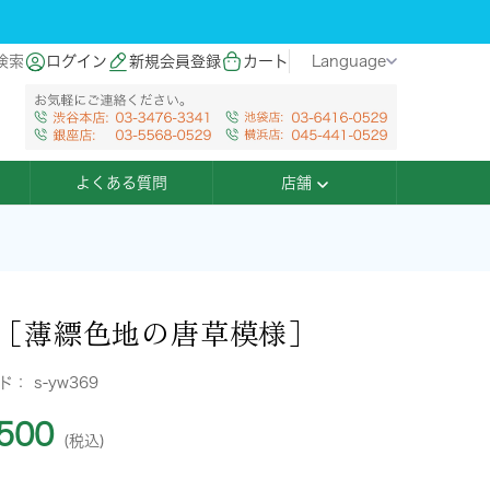
検索
ログイン
新規会員登録
カート
Language
よくある質問
店舗
［薄縹色地の唐草模様］
ード：
s-yw369
500
(税込)