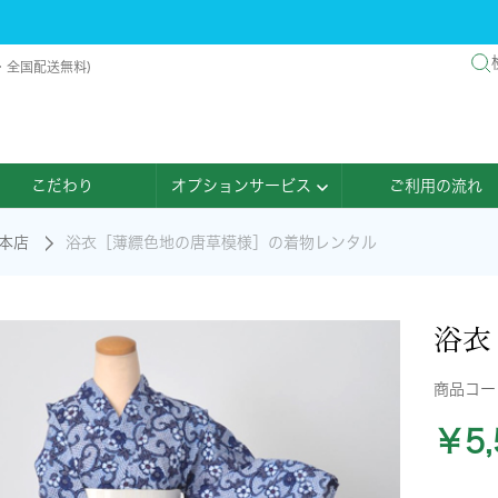
・全国配送無料)
こだわり
オプションサービス
ご利用の流れ
本店
浴衣［薄縹色地の唐草模様］の着物レンタル
浴衣
商品コ
￥5,