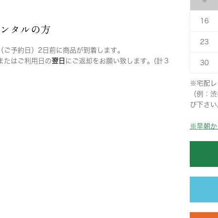
9
16
レンタルの方
23
（ご予約日）2日前に商品が到着します。
またはご利用日の
翌日
にご返却をお願い致します。(計３
30
※宅配レ
（例：渋
び下さい
※早朝か