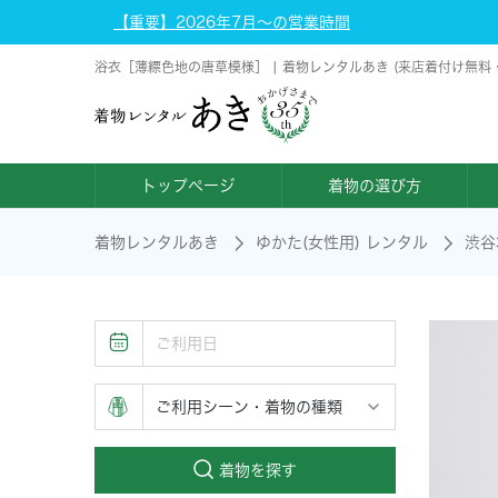
【重要】2026年7月～の営業時間
浴衣［薄縹色地の唐草模様］ | 着物レンタルあき (来店着付け無料
トップページ
着物の選び方
着物レンタルあき
ゆかた(女性用) レンタル
渋谷
着物を探す