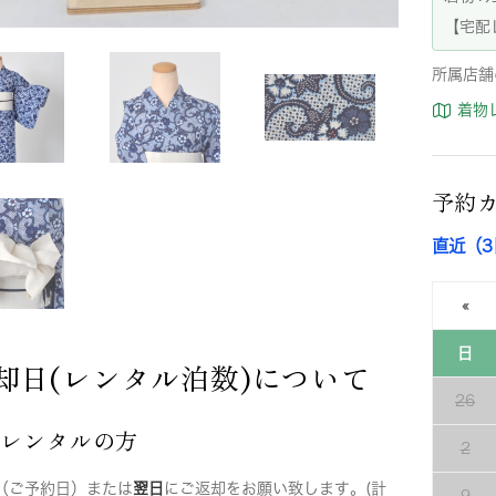
【宅配
所属店舗
着物
予約
直近（
«
日
却日(レンタル泊数)について
26
店レンタルの方
2
（ご予約日）または
翌日
にご返却をお願い致します。(計