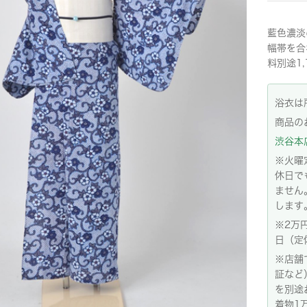
藍色濃淡
幅帯を合
料別途1,
浴衣は
商品の
渋谷本店:
※火曜
休日で
ません
します
※2万
日（定
※店舗
証など
を別途
着物1