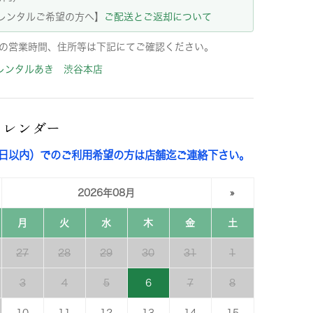
レンタルご希望の方へ】
ご配送とご返却について
の営業時間、住所等は下記にてご確認ください。
レンタルあき 渋谷本店
カレンダー
3日以内）でのご利用希望の方は店舗迄ご連絡下さい。
2026年08月
»
月
火
水
木
金
土
27
28
29
30
31
1
3
4
5
6
7
8