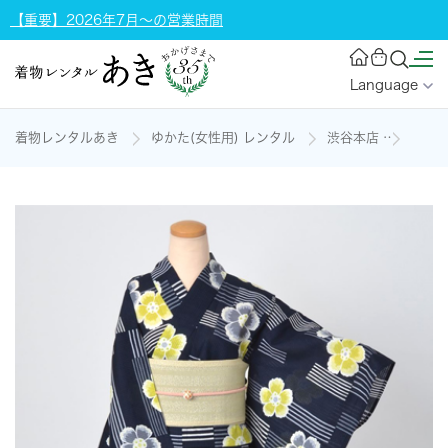
【重要】2026年7月～の営業時間
Language
着物レンタルあき
ゆかた(女性用) レンタル
渋谷本店
浴衣［