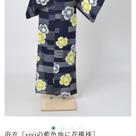
浴衣［viviの藍色地に花模様］