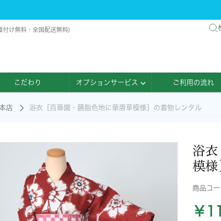
着付け無料・全国配送無料)
こだわり
オプションサービス
ご利用の流れ
本店
浴衣［百華園・臙脂色地に華唐草模様］の着物レンタル
浴衣
模様
商品コ
￥11