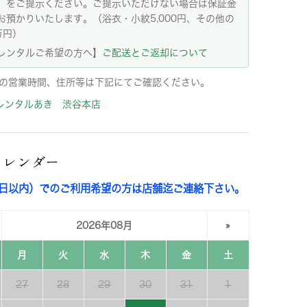
）をご提示ください。ご提示いただけない場合は保証金
お預かりいたします。（浴衣・小紋5,000円、その他の
万円）
レンタルご希望の方へ】
ご配送とご返却について
の営業時間、住所等は下記にてご確認ください。
レンタルあき 渋谷本店
カレンダー
3日以内）でのご利用希望の方は店舗迄ご連絡下さい。
2026年08月
»
月
火
水
木
金
土
27
28
29
30
31
1