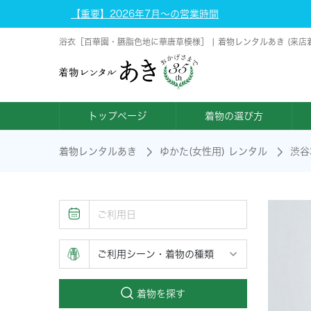
【重要】2026年7月～の営業時間
浴衣［百華園・臙脂色地に華唐草模様］ | 着物レンタルあき (来店
トップページ
着物の選び方
着物レンタルあき
ゆかた(女性用) レンタル
渋谷
着物を探す