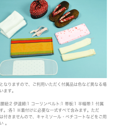
となりますので、ご利用いただく付属品は色など異なる場
います。
 腰紐:2 伊達締:1 コーリンベルト:1 帯板:1 半幅帯:1 付属
す。:各1 ※着付けに必要な一式すべて含みます。ただ
は付きませんので、キャミソール・ペチコートなどをご用
い 。