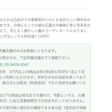
大らかな白あがりの華唐草がいかにも浴衣らしい柄ゆきの
衣です。白地にピンクの破れ石畳の半幅帯に帯と同系色の
えて、何となく懐かしい趣のコーディネートになりまし
ンボ玉レンタル料別途1,100円）
所属店舗のみのお取扱いとなります。
お問合せは、下記所属店舗までご連絡下さい。
 03-3476-3341
定休 2万円以上の商品は休日料金3,300円/1名にて定
もご利用いただけます。定休日の当日返却は承っており
。後日または配送（別途送料）でのご返却をお願いいた
。
円以下の商品は他支店での着付け、宅配レンタル、火曜
休日）に加え営業時間外での対応を行っておりません。
での受付時に現住所の確認できる身分証（免許証や保険