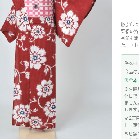
臙脂色に
竪絽の浴
帯留を添
た。（ト
浴衣は
商品の
渋谷本店:
※火曜
休日で
ません
します
※2万
日（定
※店舗