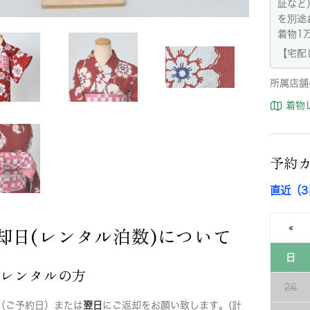
証など
を別途
着物1
【宅配
所属店舗
着物
予約
直近（
却日(レンタル泊数)について
«
日
店レンタルの方
26
（ご予約日）または
翌日
にご返却をお願い致します。(計