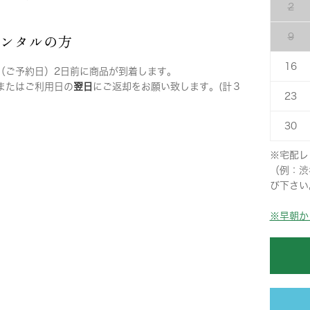
2
レンタルの方
9
16
（ご予約日）2日前に商品が到着します。
またはご利用日の
翌日
にご返却をお願い致します。(計３
23
30
※宅配レ
（例：渋
び下さい
※早朝か