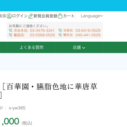
検索
ログイン
新規会員登録
カート
Language
よくある質問
店舗
［百華園・臙脂色地に華唐草
］
ード：
s-yw365
,000
(税込)