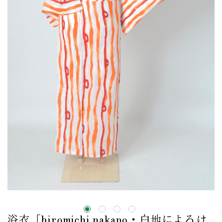
浴衣［hiromichi nakano・白地によろけ