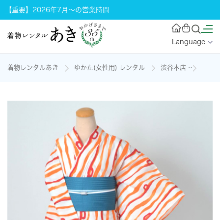
【重要】2026年7月～の営業時間
Language
着物レンタルあき
ゆかた(女性用) レンタル
渋谷本店
浴衣［