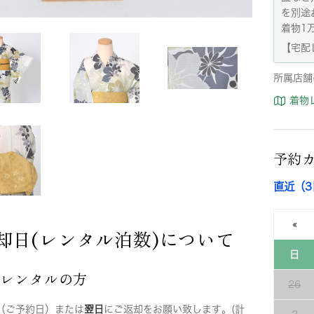
を別途
着物1
【宅配
所属店舗
着物
予約
直近（
«
却日(レンタル泊数)について
日
店レンタルの方
26
（ご予約日）または
翌日
にご返却をお願い致します。(計