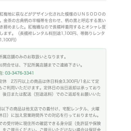
紅梅地に萩などがデザイン化された模様のＵＮＳＯＤＯの
。金茶の古典柄の半幅帯を合わせ、柄の黒と呼応する黒い
き締めました。紅梅織なので長襦袢着用するとオシャレ度
します。（長襦袢レンタル料別途1,100円、帯飾りレンタ
,100円）
所属店舗のみのお取扱いとなります。
お問合せは、下記所属店舗までご連絡下さい。
 03-3476-3341
定休 2万円以上の商品は休日料金3,300円/1名にて定
もご利用いただけます。定休日の当日返却は承っており
。後日または配送（別途送料）でのご返却をお願いいた
。
円以下の商品は他支店での着付け、宅配レンタル、火曜
休日）に加え営業時間外での対応を行っておりません。
での受付時に現住所の確認できる身分証（免許証や保険
）をご提示ください。ご提示いただけない場合は保証金