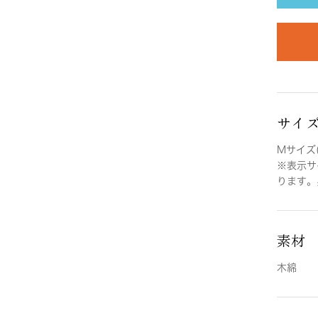
サイ
Mサイズ(
※表示サ
ります。
素材
木綿