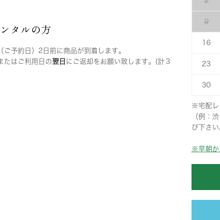
2
9
レンタルの方
16
（ご予約日）2日前に商品が到着します。
またはご利用日の
翌日
にご返却をお願い致します。(計３
23
30
※宅配レ
（例：渋
び下さい
※早朝か