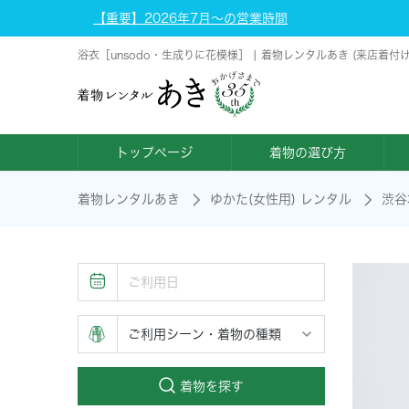
【重要】2026年7月～の営業時間
浴衣［unsodo・生成りに花模様］ | 着物レンタルあき (来店着付
トップページ
着物の選び方
着物レンタルあき
ゆかた(女性用) レンタル
渋谷
着物を探す