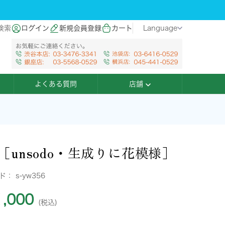
検索
ログイン
新規会員登録
カート
Language
よくある質問
店舗
［unsodo・生成りに花模様］
ード：
s-yw356
,000
(税込)