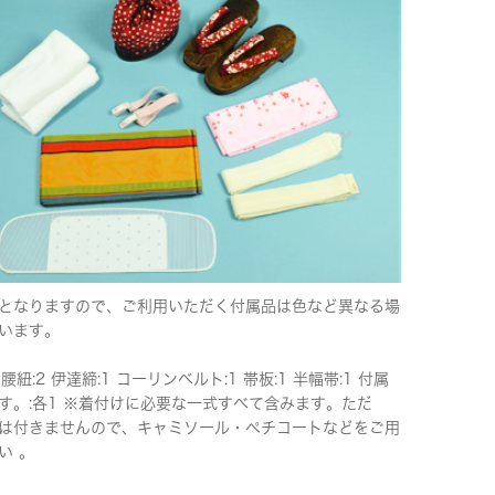
となりますので、ご利用いただく付属品は色など異なる場
います。
 腰紐:2 伊達締:1 コーリンベルト:1 帯板:1 半幅帯:1 付属
す。:各1 ※着付けに必要な一式すべて含みます。ただ
は付きませんので、キャミソール・ペチコートなどをご用
い 。