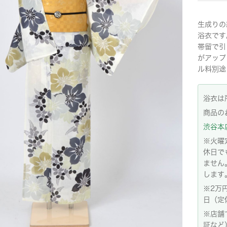
生成りの
浴衣です
帯留で引
がアップ
ル料別途1
浴衣は
商品の
渋谷本店:
※火曜
休日で
ません
します
※2万
日（定
※店舗
証など