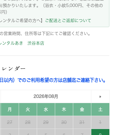
お預かりいたします。（浴衣・小紋5,000円、その他の
万円）
レンタルご希望の方へ】
ご配送とご返却について
の営業時間、住所等は下記にてご確認ください。
レンタルあき 渋谷本店
カレンダー
3日以内）でのご利用希望の方は店舗迄ご連絡下さい。
2026年08月
»
月
火
水
木
金
土
27
28
29
30
31
1