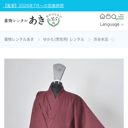
【重要】2026年7月～の営業時間
Language
着物レンタルあき
ゆかた(男性用) レンタル
渋谷本店
浴衣［