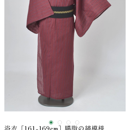
浴衣［161-169cm］臙脂の縞模様