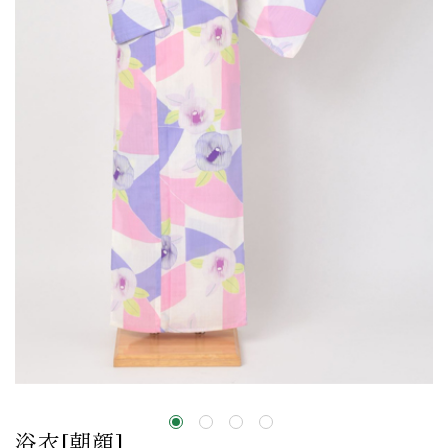
浴衣[朝顔]