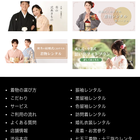
着物の選び方
振袖レンタル
こだわり
黒留袖レンタル
サービス
色留袖レンタル
ご利用の流れ
訪問着レンタル
よくある質問
婚礼衣装レンタル
店舗情報
産着・お宮参り
渋谷本店
七五三着物・十三詣りレンタ