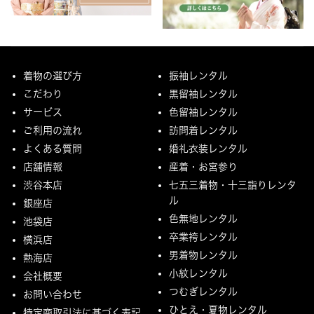
着物の選び方
振袖レンタル
こだわり
黒留袖レンタル
サービス
色留袖レンタル
ご利用の流れ
訪問着レンタル
よくある質問
婚礼衣装レンタル
店舗情報
産着・お宮参り
渋谷本店
七五三着物・十三詣りレンタ
ル
銀座店
色無地レンタル
池袋店
卒業袴レンタル
横浜店
男着物レンタル
熱海店
小紋レンタル
会社概要
つむぎレンタル
お問い合わせ
ひとえ・夏物レンタル
特定商取引法に基づく表記