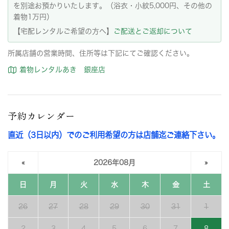
を別途お預かりいたします。（浴衣・小紋5,000円、その他の
着物1万円）
【宅配レンタルご希望の方へ】
ご配送とご返却について
所属店舗の営業時間、住所等は下記にてご確認ください。
着物レンタルあき 銀座店
予約カレンダー
直近（3日以内）でのご利用希望の方は店舗迄ご連絡下さい。
«
2026年08月
»
日
月
火
水
木
金
土
26
27
28
29
30
31
1
2
3
4
5
6
7
8