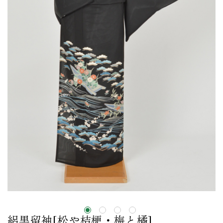
絽黒留袖[松や桔梗・梅と橘]