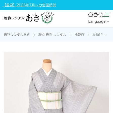
【重要】2026年7月～の営業時間
Language
着物レンタルあき
夏物 着物 レンタル
池袋店
夏物[白・縞文様]の着物レンタル