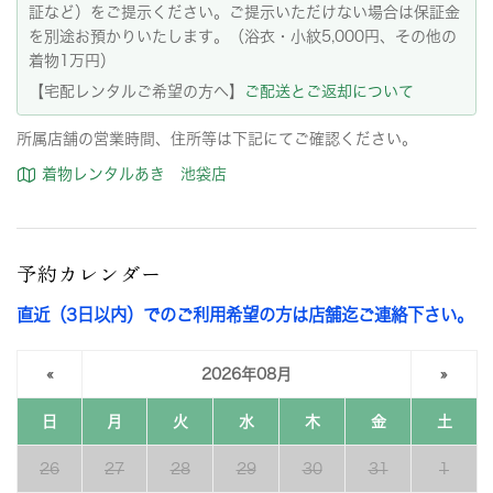
証など）をご提示ください。ご提示いただけない場合は保証金
を別途お預かりいたします。（浴衣・小紋5,000円、その他の
着物1万円）
【宅配レンタルご希望の方へ】
ご配送とご返却について
所属店舗の営業時間、住所等は下記にてご確認ください。
着物レンタルあき 池袋店
予約カレンダー
直近（3日以内）でのご利用希望の方は店舗迄ご連絡下さい。
«
2026年08月
»
日
月
火
水
木
金
土
26
27
28
29
30
31
1