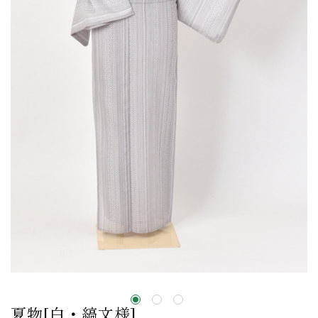
夏物[白・縞文様]