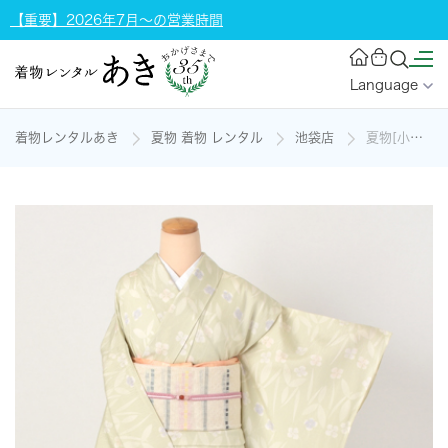
【重要】2026年7月～の営業時間
Language
着物レンタルあき
夏物 着物 レンタル
池袋店
夏物[小紋・ナデシコ]の着物レンタル