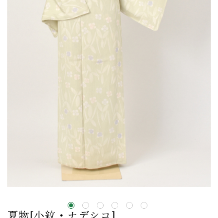
夏物[小紋・ナデシコ]