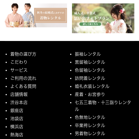
着物の選び方
振袖レンタル
こだわり
黒留袖レンタル
サービス
色留袖レンタル
ご利用の流れ
訪問着レンタル
よくある質問
婚礼衣装レンタル
店舗情報
産着・お宮参り
渋谷本店
七五三着物・十三詣りレンタ
ル
銀座店
色無地レンタル
池袋店
卒業袴レンタル
横浜店
男着物レンタル
熱海店