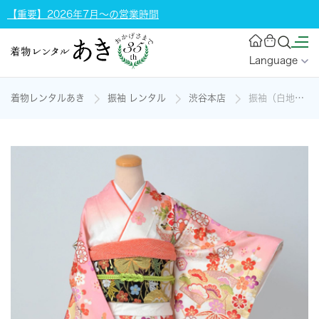
【重要】2026年7月～の営業時間
Language
着物レンタルあき
振袖 レンタル
渋谷本店
振袖（白地の貝桶模様）の着物レンタル