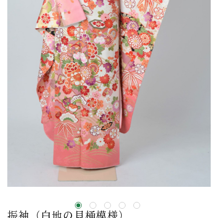
振袖（白地の貝桶模様）