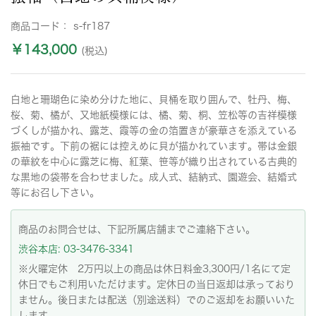
商品コード：
s-fr187
￥143,000
(税込)
白地と珊瑚色に染め分けた地に、貝桶を取り囲んで、牡丹、梅、
桜、菊、橘が、又地紙模様には、橘、菊、桐、笠松等の吉祥模様
づくしが描かれ、露芝、霞等の金の箔置きが豪華さを添えている
振袖です。下前の裾には控えめに貝が描かれています。帯は金銀
の華紋を中心に露芝に梅、紅葉、笹等が織り出されている古典的
な黒地の袋帯を合わせました。成人式、結納式、園遊会、結婚式
等にお召し下さい。
商品のお問合せは、下記所属店舗までご連絡下さい。
渋谷本店: 03-3476-3341
※火曜定休 2万円以上の商品は休日料金3,300円/1名にて定
休日でもご利用いただけます。定休日の当日返却は承っており
ません。後日または配送（別途送料）でのご返却をお願いいた
します。