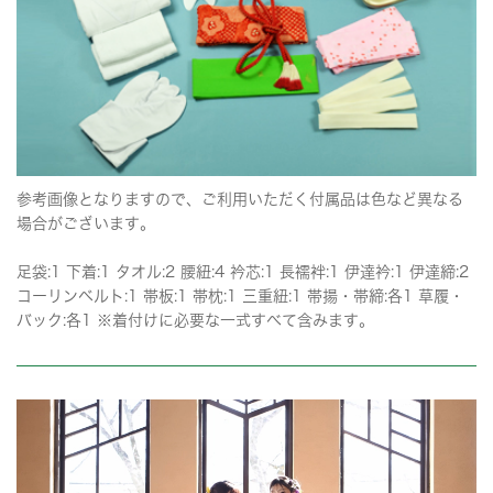
参考画像となりますので、ご利用いただく付属品は色など異なる
場合がございます。
足袋:1 下着:1 タオル:2 腰紐:4 衿芯:1 長襦袢:1 伊達衿:1 伊達締:2
コーリンベルト:1 帯板:1 帯枕:1 三重紐:1 帯揚・帯締:各1 草履・
バック:各1 ※着付けに必要な一式すべて含みます。