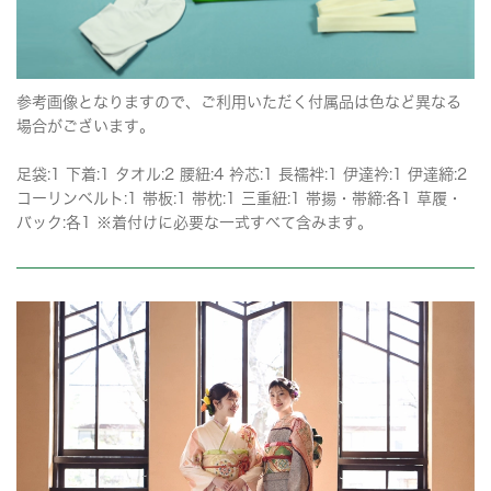
参考画像となりますので、ご利用いただく付属品は色など異なる
場合がございます。
足袋:1 下着:1 タオル:2 腰紐:4 衿芯:1 長襦袢:1 伊達衿:1 伊達締:2
コーリンベルト:1 帯板:1 帯枕:1 三重紐:1 帯揚・帯締:各1 草履・
バック:各1 ※着付けに必要な一式すべて含みます。