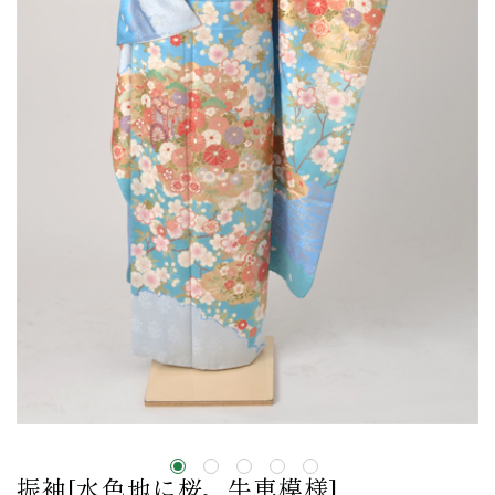
振袖[水色地に桜、牛車模様]