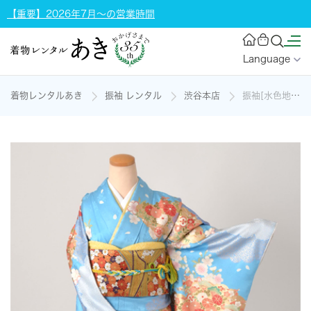
【重要】2026年7月～の営業時間
Language
着物レンタルあき
振袖 レンタル
渋谷本店
振袖[水色地に桜、牛車模様]の着物レンタル