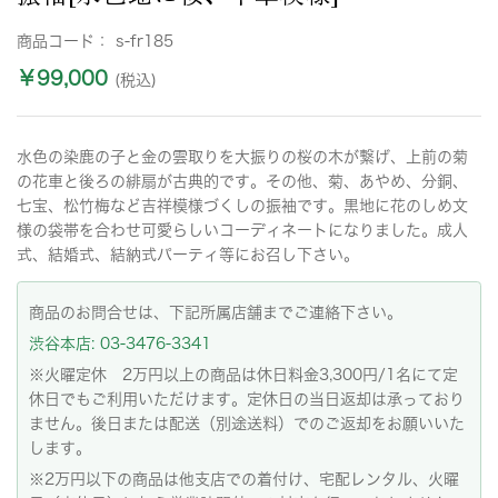
商品コード：
s-fr185
￥99,000
(税込)
水色の染鹿の子と金の雲取りを大振りの桜の木が繋げ、上前の菊
の花車と後ろの緋扇が古典的です。その他、菊、あやめ、分銅、
七宝、松竹梅など吉祥模様づくしの振袖です。黒地に花のしめ文
様の袋帯を合わせ可愛らしいコーディネートになりました。成人
式、結婚式、結納式パーティ等にお召し下さい。
商品のお問合せは、下記所属店舗までご連絡下さい。
渋谷本店: 03-3476-3341
※火曜定休 2万円以上の商品は休日料金3,300円/1名にて定
休日でもご利用いただけます。定休日の当日返却は承っており
ません。後日または配送（別途送料）でのご返却をお願いいた
します。
※2万円以下の商品は他支店での着付け、宅配レンタル、火曜