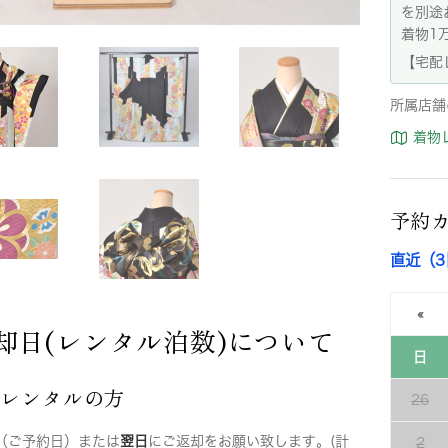
を別途
着物1
【宅配
所属店舗
着物
予約
直近（
«
却日(レンタル泊数)について
日
店レンタルの方
26
（ご予約日）または
翌日
にご返却をお願い致します。(計
2