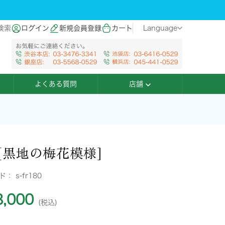
検索
ログイン
新規会員登録
カート
Language
よくある質問
店舗
[黒地の梅花模様]
ード：
s-fr180
,000
(税込)