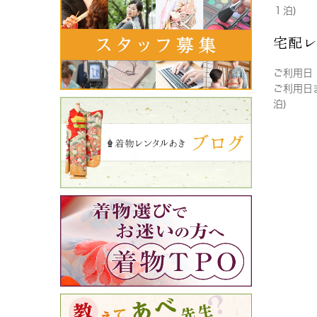
１泊)
宅配
ご利用日
ご利用日
泊)