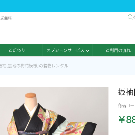
配送無料)
こだわり
オプションサービス
ご利用の流れ
振袖[黒地の梅花模様]の着物レンタル
振袖
商品コ
￥88