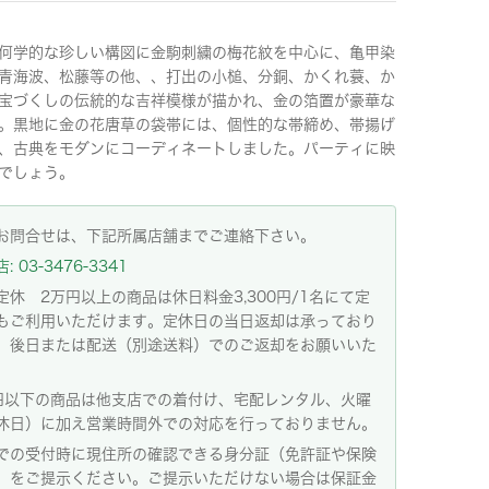
何学的な珍しい構図に金駒刺繍の梅花紋を中心に、亀甲染
青海波、松藤等の他、、打出の小槌、分銅、かくれ蓑、か
宝づくしの伝統的な吉祥模様が描かれ、金の箔置が豪華な
。黒地に金の花唐草の袋帯には、個性的な帯締め、帯揚げ
、古典をモダンにコーディネートしました。パーティに映
でしょう。
お問合せは、下記所属店舗までご連絡下さい。
 03-3476-3341
定休 2万円以上の商品は休日料金3,300円/1名にて定
もご利用いただけます。定休日の当日返却は承っており
。後日または配送（別途送料）でのご返却をお願いいた
。
円以下の商品は他支店での着付け、宅配レンタル、火曜
休日）に加え営業時間外での対応を行っておりません。
での受付時に現住所の確認できる身分証（免許証や保険
）をご提示ください。ご提示いただけない場合は保証金