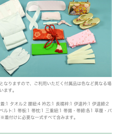
となりますので、ご利用いただく付属品は色など異なる場
います。
着:1 タオル:2 腰紐:4 衿芯:1 長襦袢:1 伊達衿:1 伊達締:2
ルト:1 帯板:1 帯枕:1 三重紐:1 帯揚・帯締:各1 草履・バ
1 ※着付けに必要な一式すべて含みます。