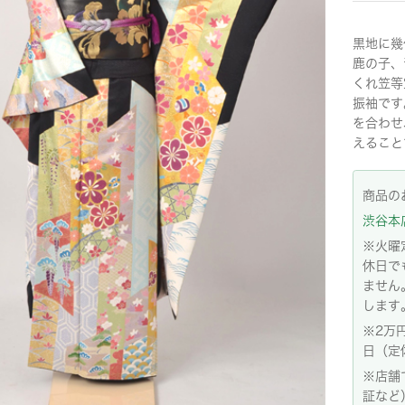
黒地に幾
鹿の子、
くれ笠等
振袖です
を合わせ
えること
商品の
渋谷本店:
※火曜
休日で
ません
します
※2万
日（定
※店舗
証など