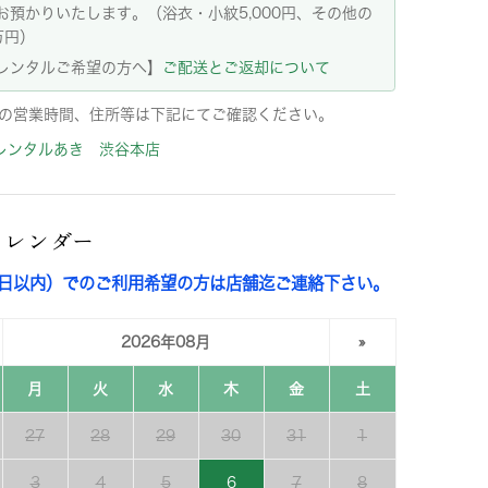
お預かりいたします。（浴衣・小紋5,000円、その他の
万円）
レンタルご希望の方へ】
ご配送とご返却について
の営業時間、住所等は下記にてご確認ください。
レンタルあき 渋谷本店
カレンダー
3日以内）でのご利用希望の方は店舗迄ご連絡下さい。
2026年08月
»
月
火
水
木
金
土
27
28
29
30
31
1
3
4
5
6
7
8