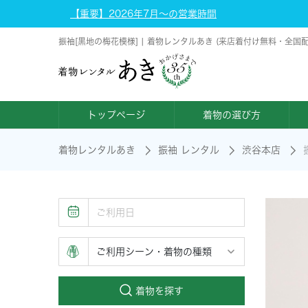
【重要】2026年7月～の営業時間
振袖[黒地の梅花模様] | 着物レンタルあき (来店着付け無料・全国
トップページ
着物の選び方
着物レンタルあき
振袖 レンタル
渋谷本店
着物を探す