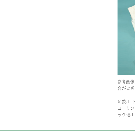
参考画像
合がござ
足袋:1 下
コーリンベ
ック:各