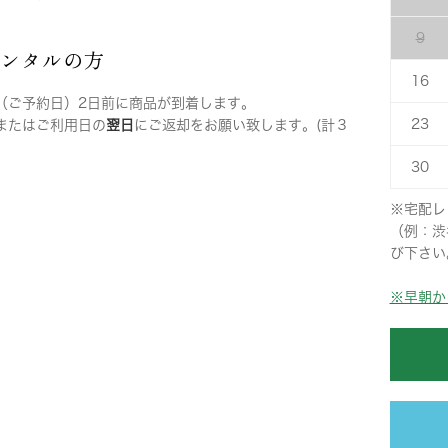
9
レンタルの方
16
（ご予約日）2日前に商品が到着します。
23
またはご利用日の
翌日
にご返却をお願い致します。(計３
30
※宅配レ
（例：渋
び下さい
※早朝か