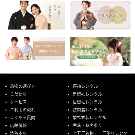
着物の選び方
振袖レンタル
こだわり
黒留袖レンタル
サービス
色留袖レンタル
ご利用の流れ
訪問着レンタル
よくある質問
婚礼衣装レンタル
店舗情報
産着・お宮参り
渋谷本店
七五三着物・十三詣りレンタ