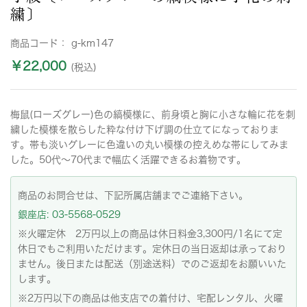
繍〕
商品コード：
g-km147
￥22,000
(税込)
梅鼠(ローズグレー)色の縞模様に、前身頃と胸に小さな輪に花を刺
繍した模様を散らした粋な付け下げ調の仕立てになっておりま
す。帯も淡いグレーに色違いの丸い模様の控えめな帯にしてみま
した。50代〜70代まで幅広く活躍できるお着物です。
商品のお問合せは、下記所属店舗までご連絡下さい。
銀座店: 03-5568-0529
※火曜定休 2万円以上の商品は休日料金3,300円/1名にて定
休日でもご利用いただけます。定休日の当日返却は承っており
ません。後日または配送（別途送料）でのご返却をお願いいた
します。
※2万円以下の商品は他支店での着付け、宅配レンタル、火曜