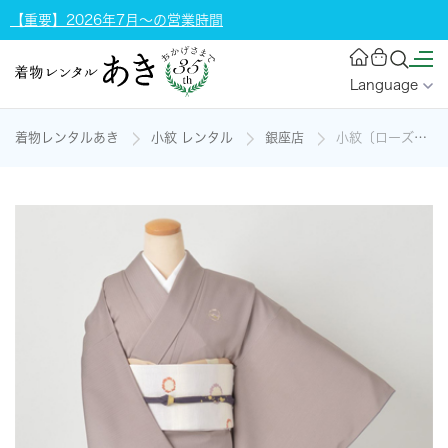
【重要】2026年7月～の営業時間
Language
着物レンタルあき
小紋 レンタル
銀座店
小紋〔ローズグレーの縞模様に小花の刺繍〕の着物レンタル