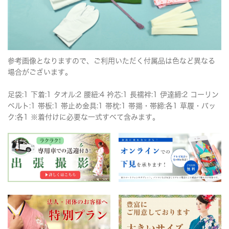
参考画像となりますので、ご利用いただく付属品は色など異なる
場合がございます。
足袋:1 下着:1 タオル:2 腰紐:4 衿芯:1 長襦袢:1 伊達締:2 コーリン
ベルト:1 帯板:1 帯止め金具:1 帯枕:1 帯揚・帯締:各1 草履・バッ
ク:各1 ※着付けに必要な一式すべて含みます。