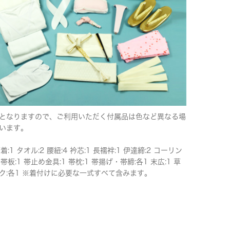
となりますので、ご利用いただく付属品は色など異なる場
います。
下着:1 タオル:2 腰紐:4 衿芯:1 長襦袢:1 伊達締:2 コーリン
 帯板:1 帯止め金具:1 帯枕:1 帯揚げ・帯締:各1 末広:1 草
ク:各1 ※着付けに必要な一式すべて含みます。