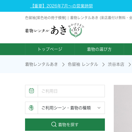
【重要】2026年7月～の営業時間
色留袖[紫色地の冊子模様] | 着物レンタルあき (来店着付け無料・
トップページ
着物の選び方
着物レンタルあき
色留袖 レンタル
渋谷本店
着物を探す