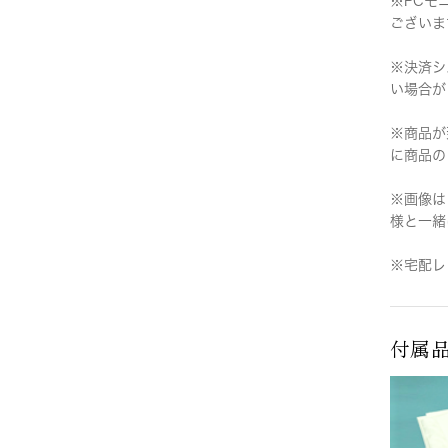
※PCモ
ございま
※決済シ
い場合が
※商品が
に商品の
※画像は
様と一緒
※宅配レ
付属