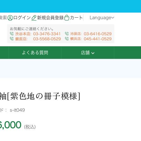
検索
ログイン
新規会員登録
カート
Language
よくある質問
店舗
袖[紫色地の冊子模様]
ード：
s-it049
,000
(税込)