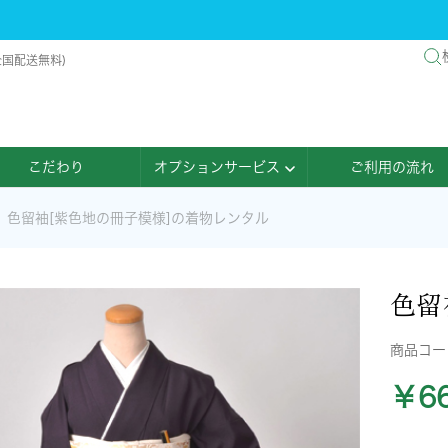
全国配送無料)
こだわり
オプションサービス
ご利用の流れ
色留袖[紫色地の冊子模様]の着物レンタル
色留
商品コ
￥66