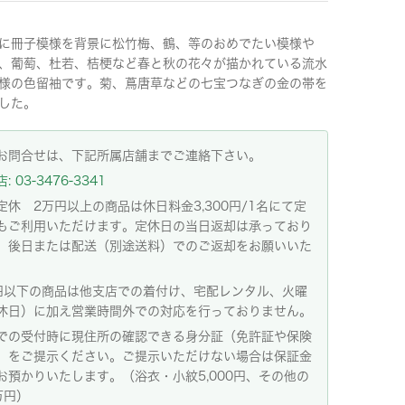
に冊子模様を背景に松竹梅、鶴、等のおめでたい模様や
、葡萄、杜若、桔梗など春と秋の花々が描かれている流水
様の色留袖です。菊、蔦唐草などの七宝つなぎの金の帯を
した。
お問合せは、下記所属店舗までご連絡下さい。
 03-3476-3341
定休 2万円以上の商品は休日料金3,300円/1名にて定
もご利用いただけます。定休日の当日返却は承っており
。後日または配送（別途送料）でのご返却をお願いいた
。
円以下の商品は他支店での着付け、宅配レンタル、火曜
休日）に加え営業時間外での対応を行っておりません。
での受付時に現住所の確認できる身分証（免許証や保険
）をご提示ください。ご提示いただけない場合は保証金
お預かりいたします。（浴衣・小紋5,000円、その他の
万円）