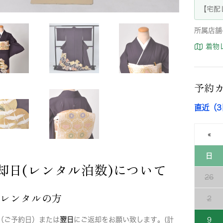
【宅配
所属店舗
着物
予約
直近（
«
日
却日(レンタル泊数)について
26
店レンタルの方
2
（ご予約日）または
翌日
にご返却をお願い致します。(計
9