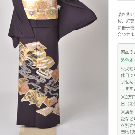
濃き紫地
桜、紅葉
に冊子模
合わせま
商品の
渋谷本店:
※火曜
休日で
ません
します
※2万
日（定
※店舗
証など
を別途
着物1