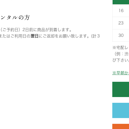
16
レンタルの方
23
（ご予約日）2日前に商品が到着します。
30
またはご利用日の
翌日
にご返却をお願い致します。(計３
※宅配レ
（例：渋
び下さい
※早朝か