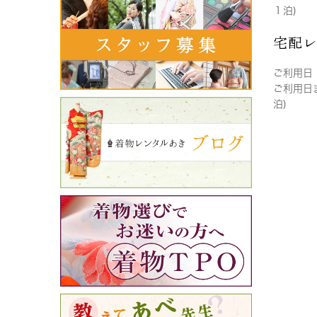
１泊)
宅配
ご利用日
ご利用日
泊)