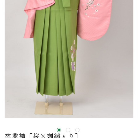
卒業袴［桜×刺繍入り］