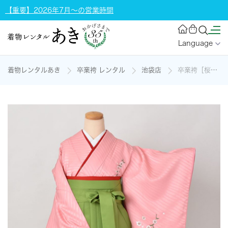
【重要】2026年7月～の営業時間
Language
着物レンタルあき
卒業袴 レンタル
池袋店
卒業袴［桜×刺繍入り］の着物レンタル