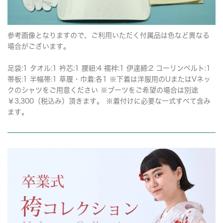
参考画像となりますので、ご利用いただく付属品は色など異なる
場合がございます。
足袋:1 タオル:1 衿芯:1 腰紐:4 襦袢:1 伊達締:2 コーリンベルト:1
帯板:1 半幅帯:1 草履・巾着:各1 ※下着は洋服用のUまたはVネッ
クのシャツをご用意ください ※ブーツをご希望の場合は別途
￥3,300（税込み）頂きます。 ※着付けに必要な一式すべて含み
ます。