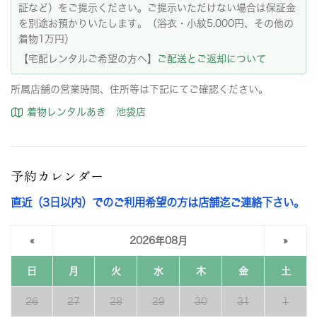
証など）をご提示ください。ご提示いただけない場合は保証金
を別途お預かりいたします。（浴衣・小紋5,000円、その他の
着物1万円）
【宅配レンタルご希望の方へ】
ご配送とご返却について
所属店舗の営業時間、住所等は下記にてご確認ください。
着物レンタルあき 池袋店
予約カレンダー
直近（3日以内）でのご利用希望の方は店舗迄ご連絡下さい。
«
2026年08月
»
日
月
火
水
木
金
土
26
27
28
29
30
31
1