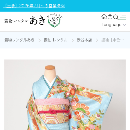
【重要】2026年7月～の営業時間
Language
着物レンタルあき
振袖 レンタル
渋谷本店
振袖［水色地の牛車模様］の着物レンタル