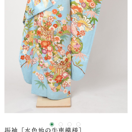
振袖［水色地の牛車模様］