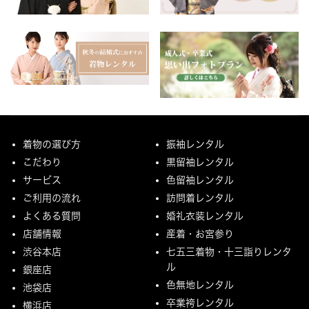
着物の選び方
振袖レンタル
こだわり
黒留袖レンタル
サービス
色留袖レンタル
ご利用の流れ
訪問着レンタル
よくある質問
婚礼衣装レンタル
店舗情報
産着・お宮参り
渋谷本店
七五三着物・十三詣りレンタ
ル
銀座店
色無地レンタル
池袋店
卒業袴レンタル
横浜店