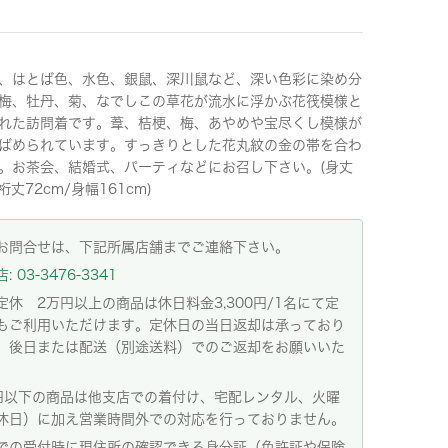
、はとば色、水色、銀鼠、深川鼠など、深い色彩に染め分
梅、牡丹、菊、なでしこの草花が流水に浮かぶ花筏模様と
れた訪問着です。葦、桔梗、梅、あやめや宝尽くし模様が
ばめられています。すっきりとした花丸紋の金の帯を合わ
。お茶会、結婚式、パーティなどにお召し下さい。(身丈
/裄丈72cm/身幅161cm)
お問合せは、下記所属店舗までご連絡下さい。
 03-3476-3341
定休 2万円以上の商品は休日料金3,300円/1名にて定
もご利用いただけます。定休日の当日返却は承っており
。後日または配送（別途送料）でのご返却をお願いいた
。
円以下の商品は他支店での着付け、宅配レンタル、火曜
休日）に加え営業時間外での対応を行っておりません。
での受付時に現住所の確認できる身分証（免許証や保険