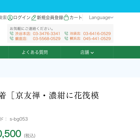
検索
ログイン
新規会員登録
カート
Language
よくある質問
店舗
着［京友禅・濃紺に花筏模
ード：
s-bg053
,500
(税込)