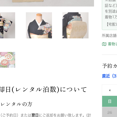
証など
を別途
着物1
【宅配
所属店舗
着物
予約
直近（
却日(レンタル泊数)について
«
日
店レンタルの方
26
（ご予約日）または
翌日
にご返却をお願い致します。(計