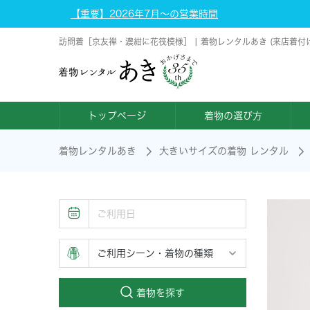
【重要】2026年7月～の営業時間
訪問着［京友禅・濃紺に花筏模様］ | 着物レンタルあき (来店着付
トップページ
着物の選び方
着物レンタルあき
大きいサイズの着物 レンタル
着物を探す