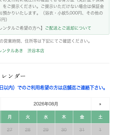
）をご提示ください。ご提示いただけない場合は保証金
お預かりいたします。（浴衣・小紋5,000円、その他の
万円）
レンタルご希望の方へ】
ご配送とご返却について
の営業時間、住所等は下記にてご確認ください。
レンタルあき 渋谷本店
カレンダー
3日以内）でのご利用希望の方は店舗迄ご連絡下さい。
2026年08月
»
月
火
水
木
金
土
27
28
29
30
31
1