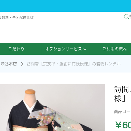
け無料・全国配送無料)
こだわり
オプションサービス
ご利用の流れ
渋谷本店
訪問着［京友禅・濃紺に花筏模様］の着物レンタル
訪問
様］
商品コ
￥60