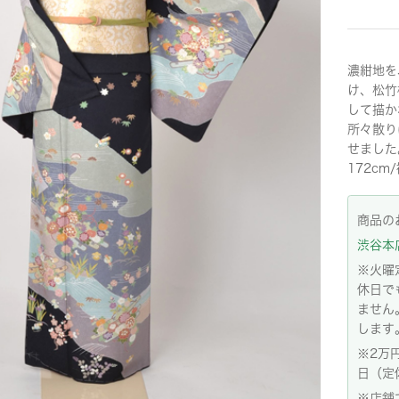
濃紺地を
け、松竹
して描か
所々散り
せました
172cm
商品の
渋谷本店:
※火曜
休日で
ません
します
※2万
日（定
※店舗