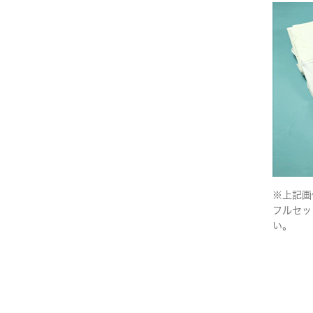
※上記画
フルセッ
い。