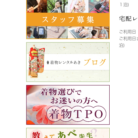
１泊)
宅配
ご利用日
ご利用日
泊)