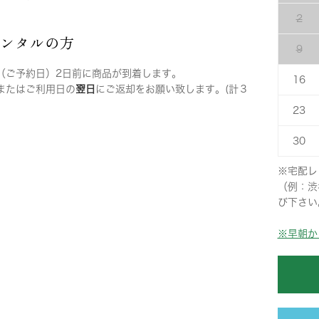
2
レンタルの方
9
（ご予約日）2日前に商品が到着します。
16
またはご利用日の
翌日
にご返却をお願い致します。(計３
23
30
※宅配レ
（例：渋
び下さい
※早朝か