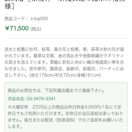
様］
商品コード：
s-bg050
￥71,500
(税込)
流水と蛇籠に牡丹、桜等、春の花と桔梗、菊、萩等の秋の花が描
かれています。重厚な文箱、金の箔おきや金駒刺繍がクオリティ
の高さを添えています。雪輪に若松と向かい鶴の格調高い帯を合
わせました。宮中参内、園遊会、結納式、結婚式、パーティにお
召し下さい。(身丈176cm/裄丈72cm/身幅161cm)
商品のお問合せは、下記所属店舗までご連絡下さい。
渋谷本店: 03-3476-3341
※火曜定休 2万円以上の商品は休日料金3,300円/1名にて定
休日でもご利用いただけます。定休日の当日返却は承っており
ません。後日または配送（別途送料）でのご返却をお願いいた
します。