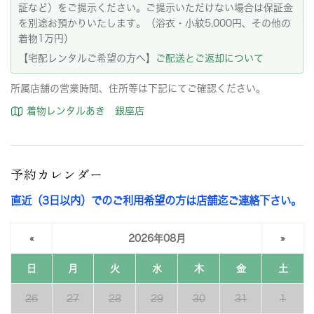
証など）をご提示ください。ご提示いただけない場合は保証金
を別途お預かりいたします。（浴衣・小紋5,000円、その他の
着物1万円）
【宅配レンタルご希望の方へ】
ご配送とご返却について
所属店舗の営業時間、住所等は下記にてご確認ください。
着物レンタルあき 銀座店
予約カレンダー
直近（3日以内）でのご利用希望の方は店舗迄ご連絡下さい。
«
2026年08月
»
日
月
火
水
木
金
土
26
27
28
29
30
31
1