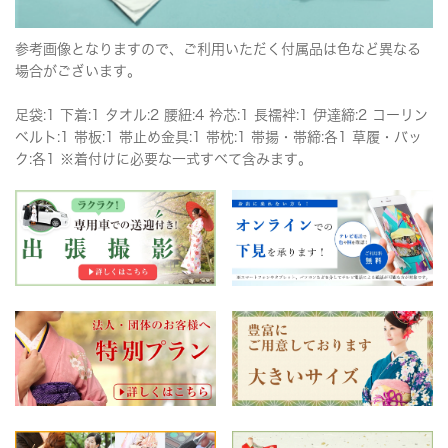
参考画像となりますので、ご利用いただく付属品は色など異なる
場合がございます。
足袋:1 下着:1 タオル:2 腰紐:4 衿芯:1 長襦袢:1 伊達締:2 コーリン
ベルト:1 帯板:1 帯止め金具:1 帯枕:1 帯揚・帯締:各1 草履・バッ
ク:各1 ※着付けに必要な一式すべて含みます。