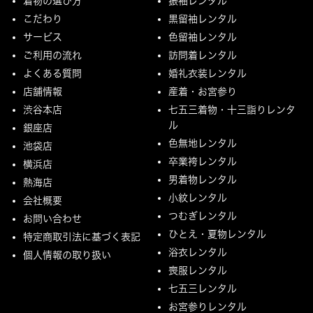
着物の選び方
振袖レンタル
こだわり
黒留袖レンタル
サービス
色留袖レンタル
ご利用の流れ
訪問着レンタル
よくある質問
婚礼衣装レンタル
店舗情報
産着・お宮参り
渋谷本店
七五三着物・十三詣りレンタ
ル
銀座店
色無地レンタル
池袋店
卒業袴レンタル
横浜店
男着物レンタル
熱海店
小紋レンタル
会社概要
つむぎレンタル
お問い合わせ
ひとえ・夏物レンタル
特定商取引法に基づく表記
浴衣レンタル
個人情報の取り扱い
喪服レンタル
七五三レンタル
お宮参りレンタル