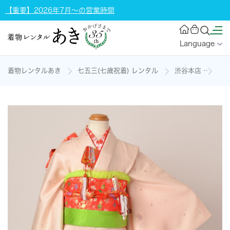
【重要】2026年7月～の営業時間
Language
着物レンタルあき
七五三(七歳祝着) レンタル
渋谷本店
七