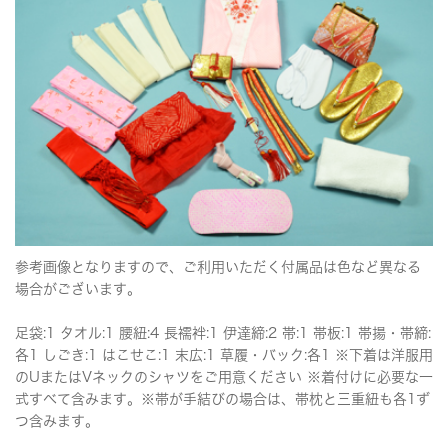
参考画像となりますので、ご利用いただく付属品は色など異なる
場合がございます。
足袋:1 タオル:1 腰紐:4 長襦袢:1 伊達締:2 帯:1 帯板:1 帯揚・帯締:
各1 しごき:1 はこせこ:1 末広:1 草履・バック:各1 ※下着は洋服用
のUまたはVネックのシャツをご用意ください ※着付けに必要な一
式すべて含みます。※帯が手結びの場合は、帯枕と三重紐も各1ず
つ含みます。