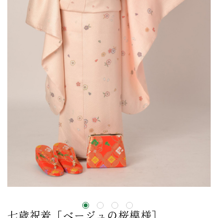
七歳祝着［ベージュの桜模様］