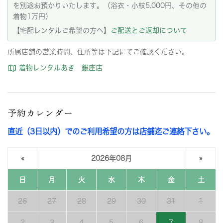
を別途お預かりいたします。（浴衣・小紋5,000円、その他の
着物1万円）
【宅配レンタルご希望の方へ】
ご配送とご返却について
所属店舗の営業時間、住所等は下記にてご確認ください。
着物レンタルあき 銀座店
予約カレンダー
直近（3日以内）でのご利用希望の方は店舗迄ご連絡下さい。
«
2026年08月
»
日
月
火
水
木
金
土
26
27
28
29
30
31
1
2
3
4
5
6
7
8