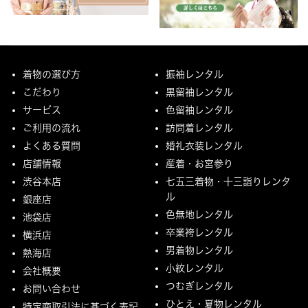
着物の選び方
振袖レンタル
こだわり
黒留袖レンタル
サービス
色留袖レンタル
ご利用の流れ
訪問着レンタル
よくある質問
婚礼衣装レンタル
店舗情報
産着・お宮参り
渋谷本店
七五三着物・十三詣りレンタ
ル
銀座店
色無地レンタル
池袋店
卒業袴レンタル
横浜店
男着物レンタル
熱海店
小紋レンタル
会社概要
つむぎレンタル
お問い合わせ
ひとえ・夏物レンタル
特定商取引法に基づく表記