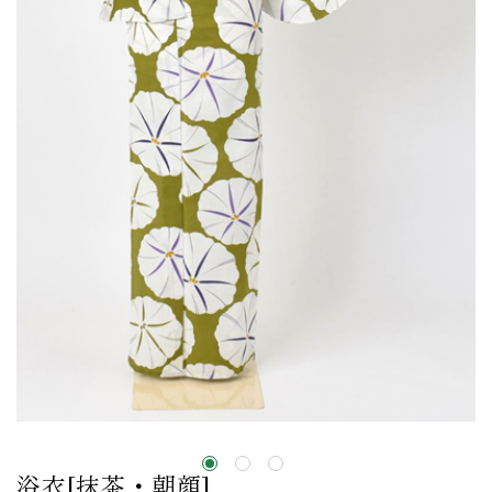
浴衣[抹茶・朝顔]