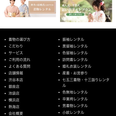
着物の選び方
振袖レンタル
こだわり
黒留袖レンタル
サービス
色留袖レンタル
ご利用の流れ
訪問着レンタル
よくある質問
婚礼衣装レンタル
店舗情報
産着・お宮参り
渋谷本店
七五三着物・十三詣りレンタ
ル
銀座店
色無地レンタル
池袋店
卒業袴レンタル
横浜店
男着物レンタル
熱海店
小紋レンタル
会社概要