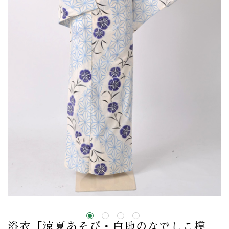
浴衣［涼夏あそび・白地のなでしこ模