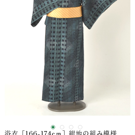
浴衣［166-174cｍ］紺地の組み模様