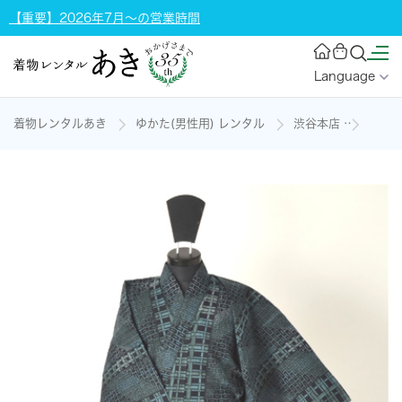
【重要】2026年7月～の営業時間
Language
着物レンタルあき
ゆかた(男性用) レンタル
渋谷本店
浴衣［