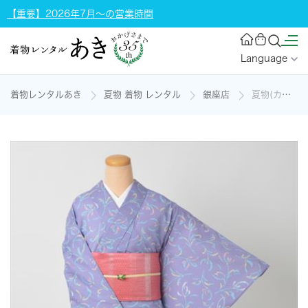
【重要】2026年7月～の営業時間
Language
着物レンタルあき
夏物 着物 レンタル
銀座店
夏物(カジュアル小紋)の着物レンタル