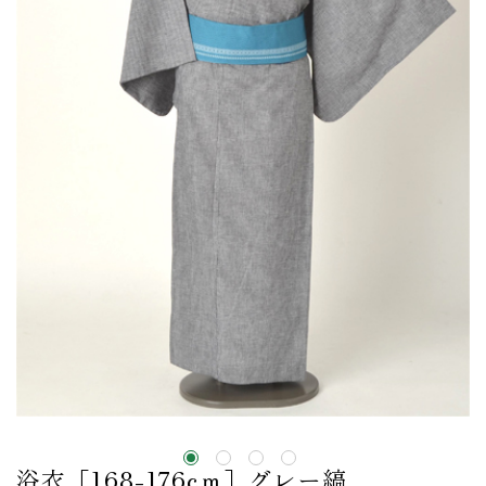
浴衣［168-176cｍ］グレー縞