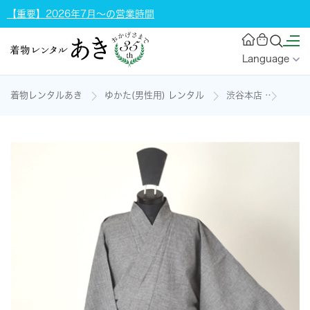
【重要】2026年7月～の営業時間
Language
着物レンタルあき
ゆかた(男性用) レンタル
渋谷本店
浴衣［