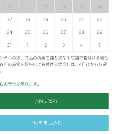
10
11
12
13
14
15
17
18
19
20
21
22
24
25
26
27
28
29
31
1
2
3
4
5
ンタルの方、商品の所属店舗と異なる店舗で着付ける場合
谷店の着物を銀座店で着付ける場合）は、4日後からお選
。
らの着付け承ります。
予約に進む
下見を申し込む