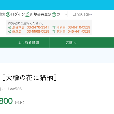
検索
ログイン
新規会員登録
カート
Language
よくある質問
店舗
［大輪の花に猫柄］
ード：
i-yw526
800
(税込)