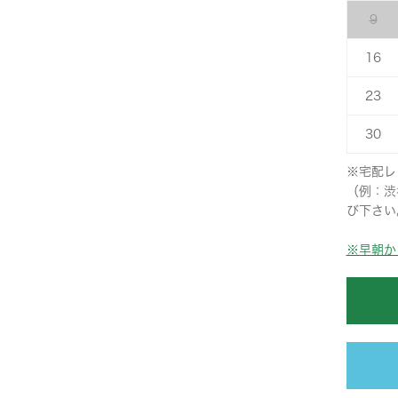
9
16
23
30
※宅配レ
（例：渋
び下さい
※早朝か