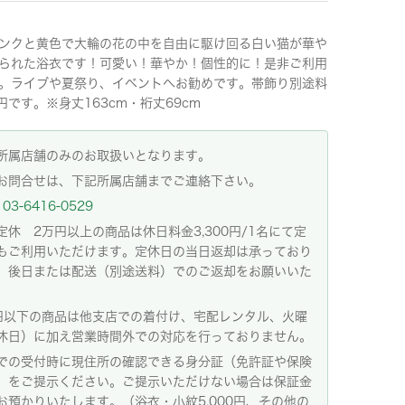
ンクと黄色で大輪の花の中を自由に駆け回る白い猫が華や
られた浴衣です！可愛い！華やか！個性的に！是非ご利用
。ライブや夏祭り、イベントへお勧めです。帯飾り別途料
0円です。※身丈163cm・裄丈69cm
所属店舗のみのお取扱いとなります。
お問合せは、下記所属店舗までご連絡下さい。
03-6416-0529
定休 2万円以上の商品は休日料金3,300円/1名にて定
もご利用いただけます。定休日の当日返却は承っており
。後日または配送（別途送料）でのご返却をお願いいた
。
円以下の商品は他支店での着付け、宅配レンタル、火曜
休日）に加え営業時間外での対応を行っておりません。
での受付時に現住所の確認できる身分証（免許証や保険
）をご提示ください。ご提示いただけない場合は保証金
お預かりいたします。（浴衣・小紋5,000円、その他の