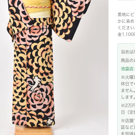
黒地にピ
かに染め
ください
金1,10
浴衣は
商品の
池袋店: 
※火曜
休日で
ません
します
※2万
日（定
※店舗
証など
を別途