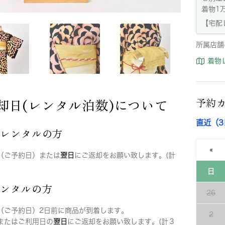
着物1
【宅配
所属店舗
着物
却日(レンタル泊数)について
予約
直近（
店レンタルの方
«
（ご予約日）または
翌日
にご返却をお願い致します。(計
日
レンタルの方
26
（ご予約日）2日前に商品が到着します。
2
またはご利用日の
翌日
にご返却をお願い致します。(計３