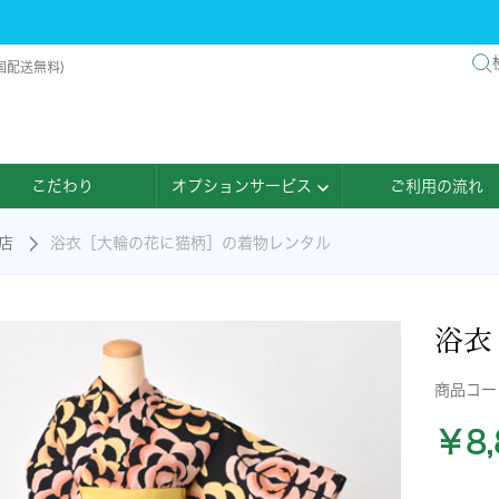
国配送無料)
こだわり
オプションサービス
ご利用の流れ
店
浴衣［大輪の花に猫柄］の着物レンタル
浴衣
商品コ
￥8,