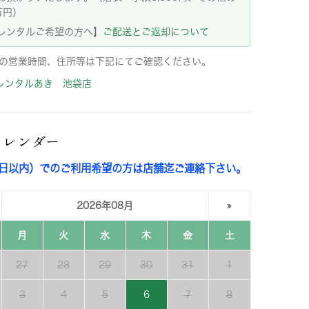
万円）
レンタルご希望の方へ】
ご配送とご返却について
の営業時間、住所等は下記にてご確認ください。
レンタルあき 池袋店
カレンダー
3日以内）でのご利用希望の方は店舗迄ご連絡下さい。
2026年08月
»
月
火
水
木
金
土
27
28
29
30
31
1
3
4
5
6
7
8