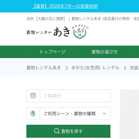
【重要】2026年7月～の営業時間
浴衣［大輪の花に猫柄］ | 着物レンタルあき (来店着付け無料・全
トップページ
着物の選び方
着物レンタルあき
ゆかた(女性用) レンタル
池袋
着物を探す