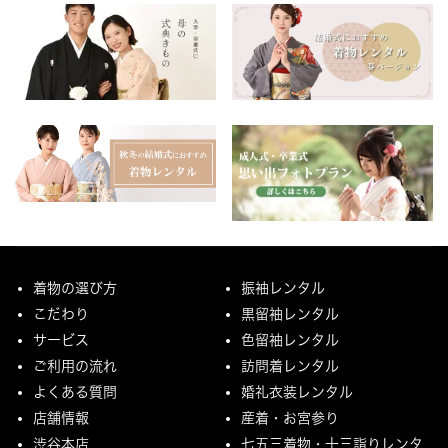
着物の選び方
振袖レンタル
こだわり
黒留袖レンタル
サービス
色留袖レンタル
ご利用の流れ
訪問着レンタル
よくある質問
婚礼衣装レンタル
店舗情報
産着・お宮参り
渋谷本店
七五三着物・十三詣りレンタ