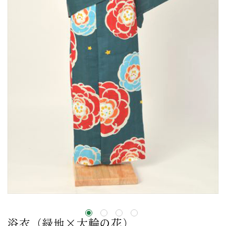
浴衣（緑地×大輪の花）