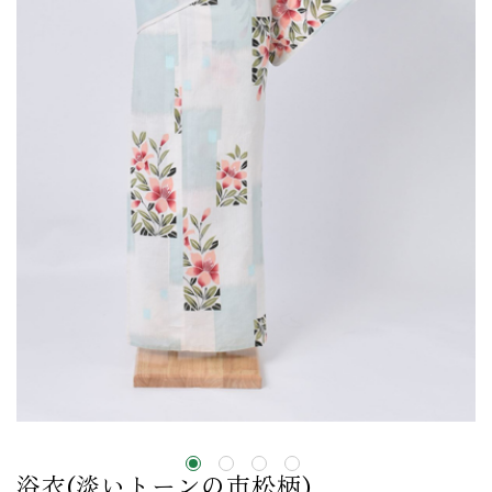
浴衣(淡いトーンの市松柄)