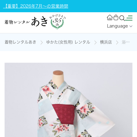
【重要】2026年7月～の営業時間
Language
着物レンタルあき
ゆかた(女性用) レンタル
横浜店
浴衣(淡いトーンの市松柄)の着物レンタル