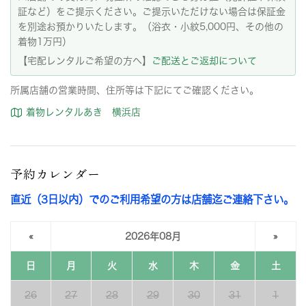
証など）をご提示ください。ご提示いただけない場合は保証金
を別途お預かりいたします。（浴衣・小紋5,000円、その他の
着物1万円）
【宅配レンタルご希望の方へ】
ご配送とご返却について
所属店舗の営業時間、住所等は下記にてご確認ください。
着物レンタルあき 横浜店
予約カレンダー
直近（3日以内）でのご利用希望の方は店舗迄ご連絡下さい。
«
2026年08月
»
日
月
火
水
木
金
土
26
27
28
29
30
31
1