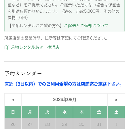
証など）をご提示ください。ご提示いただけない場合は保証金
を別途お預かりいたします。（浴衣・小紋5,000円、その他の
着物1万円）
【宅配レンタルご希望の方へ】
ご配送とご返却について
所属店舗の営業時間、住所等は下記にてご確認ください。
着物レンタルあき 横浜店
予約カレンダー
直近（3日以内）でのご利用希望の方は店舗迄ご連絡下さい。
«
2026年08月
»
日
月
火
水
木
金
土
26
27
28
29
30
31
1