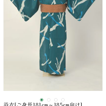
浴衣[ご身長181cm～185cm向け]