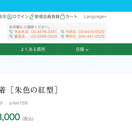
検索
ログイン
新規会員登録
カート
Language
よくある質問
店舗
着［朱色の紅型］
ード：
s-hm159
,000
(税込)