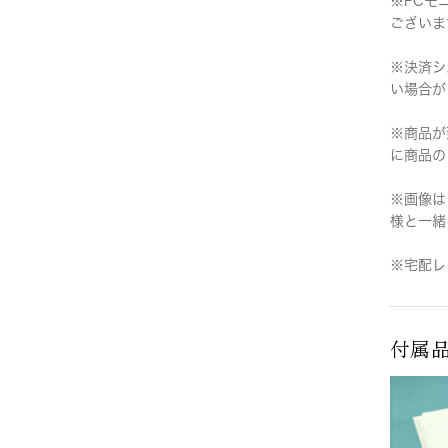
※PCモ
ございま
※決済シ
い場合が
※商品が
に商品の
※画像は
様と一緒
※宅配レ
付属