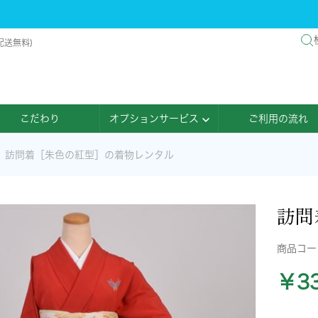
配送無料)
こだわり
オプションサービス
ご利用の流れ
訪問着［朱色の紅型］の着物レンタル
訪問
商品コ
￥33