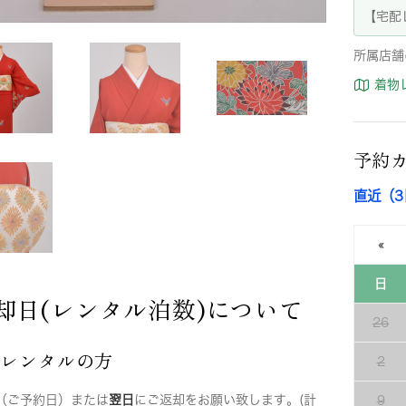
【宅配
所属店舗
着物
予約
直近（
«
日
却日(レンタル泊数)について
26
店レンタルの方
2
（ご予約日）または
翌日
にご返却をお願い致します。(計
9