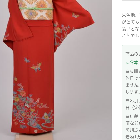
朱色地、
がとても
装いとな
ことでし
商品の
渋谷本店:
※火曜
休日で
ません
します
※2万
日（定
※店舗
証など
を別途
着物1