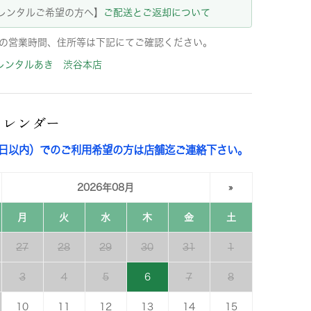
レンタルご希望の方へ】
ご配送とご返却について
の営業時間、住所等は下記にてご確認ください。
レンタルあき 渋谷本店
カレンダー
3日以内）でのご利用希望の方は店舗迄ご連絡下さい。
2026年08月
»
月
火
水
木
金
土
27
28
29
30
31
1
3
4
5
6
7
8
10
11
12
13
14
15