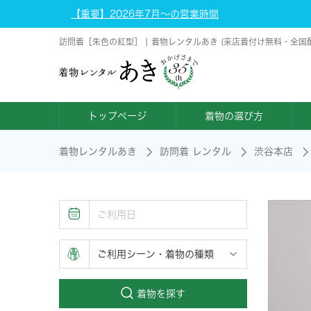
【重要】2026年7月～の営業時間
訪問着［朱色の紅型］ | 着物レンタルあき (来店着付け無料・全国
トップページ
着物の選び方
着物レンタルあき
訪問着 レンタル
渋谷本店
着物を探す