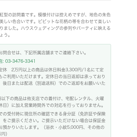
紅型の訪問着です。模様付けは控えめですが、地色の朱色
美しい色合いです。ビビットな花柄の帯を合わせて楽しい
りました。ハウスウェディングの参列やパーティに映える
ょう。
お問合せは、下記所属店舗までご連絡下さい。
 03-3476-3341
定休 2万円以上の商品は休日料金3,300円/1名にて定
もご利用いただけます。定休日の当日返却は承っており
。後日または配送（別途送料）でのご返却をお願いいた
。
円以下の商品は他支店での着付け、宅配レンタル、火曜
休日）に加え営業時間外での対応を行っておりません。
での受付時に現住所の確認できる身分証（免許証や保険
）をご提示ください。ご提示いただけない場合は保証金
お預かりいたします。（浴衣・小紋5,000円、その他の
万円）