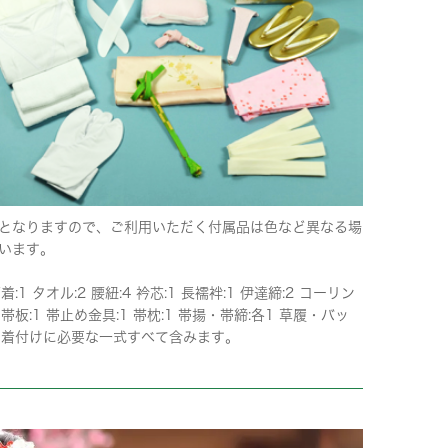
となりますので、ご利用いただく付属品は色など異なる場
います。
下着:1 タオル:2 腰紐:4 衿芯:1 長襦袢:1 伊達締:2 コーリン
 帯板:1 帯止め金具:1 帯枕:1 帯揚・帯締:各1 草履・バッ
 ※着付けに必要な一式すべて含みます。