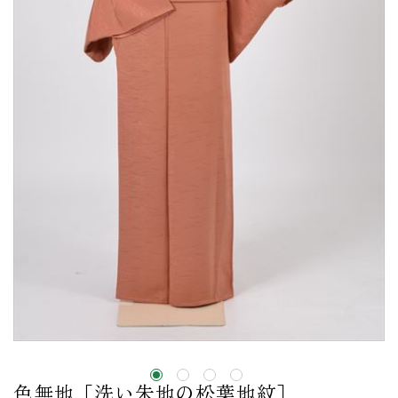
色無地［洗い朱地の松葉地紋］