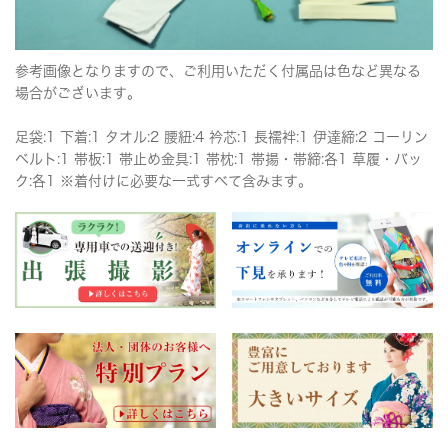
参考画像となりますので、ご利用いただく付属品は色など異なる
場合がございます。
足袋:1 下着:1 タオル:2 腰紐:4 衿芯:1 長襦袢:1 伊達締:2 コーリン
ベルト:1 帯板:1 帯止め金具:1 帯枕:1 帯揚・帯締:各1 草履・バッ
ク:各1 ※着付けに必要な一式すべて含みます。