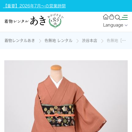
【重要】2026年7月～の営業時間
Language
着物レンタルあき
色無地 レンタル
渋谷本店
色無地［洗い朱地の松葉地紋］の着物レンタル