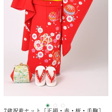
7歳祝着セット［正絹・赤・桜・手鞠］