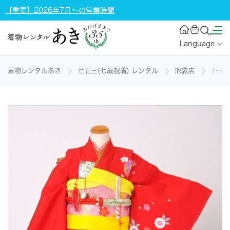
【重要】2026年7月～の営業時間
Language
着物レンタルあき
七五三(七歳祝着) レンタル
池袋店
7歳祝着セット［正絹・赤・桜・手鞠］の着物レンタル