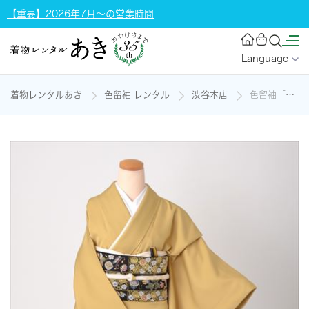
【重要】2026年7月～の営業時間
Language
着物レンタルあき
色留袖 レンタル
渋谷本店
色留袖［黄蘗色のシルクロード模様］の着物レンタル