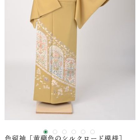
色留袖［黄蘗色のシルクロード模様］