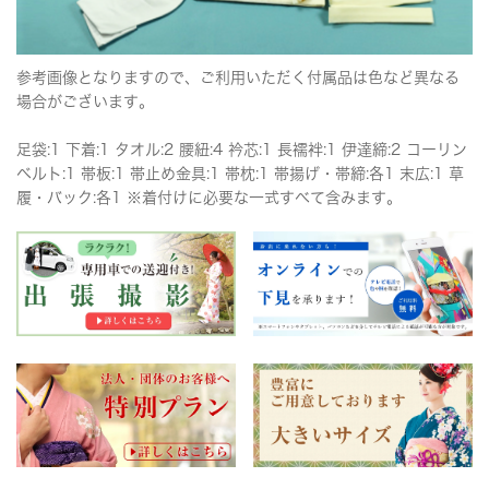
参考画像となりますので、ご利用いただく付属品は色など異なる
場合がございます。
足袋:1 下着:1 タオル:2 腰紐:4 衿芯:1 長襦袢:1 伊達締:2 コーリン
ベルト:1 帯板:1 帯止め金具:1 帯枕:1 帯揚げ・帯締:各1 末広:1 草
履・バック:各1 ※着付けに必要な一式すべて含みます。