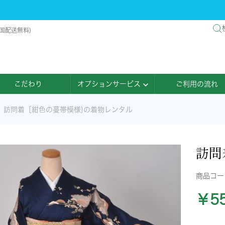
国配送無料)
こだわり
オプションサービス
ご利用の流れ
訪問着［紺色の蔓帯模様}の着物レンタル
訪問
商品コ
￥55