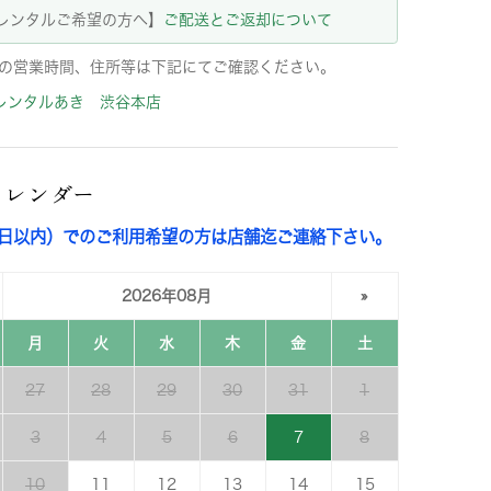
レンタルご希望の方へ】
ご配送とご返却について
の営業時間、住所等は下記にてご確認ください。
レンタルあき 渋谷本店
カレンダー
3日以内）でのご利用希望の方は店舗迄ご連絡下さい。
2026年08月
»
月
火
水
木
金
土
27
28
29
30
31
1
3
4
5
6
7
8
10
11
12
13
14
15