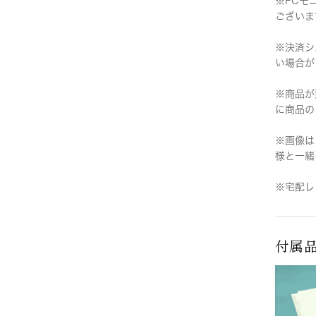
※PCモ
ございま
※決済シ
い場合が
※商品が
に商品の
※画像は
様と一緒
※宅配レ
付属