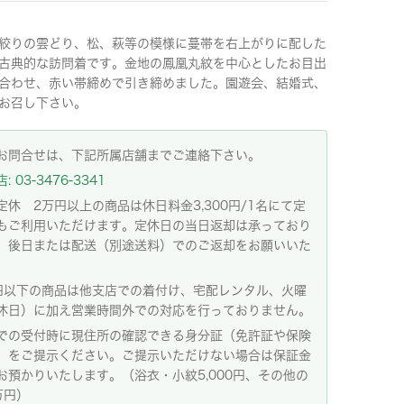
絞りの雲どり、松、萩等の模様に蔓帯を右上がりに配した
古典的な訪問着です。金地の鳳凰丸紋を中心としたお目出
合わせ、赤い帯締めで引き締めました。園遊会、結婚式、
お召し下さい。
お問合せは、下記所属店舗までご連絡下さい。
 03-3476-3341
定休 2万円以上の商品は休日料金3,300円/1名にて定
もご利用いただけます。定休日の当日返却は承っており
。後日または配送（別途送料）でのご返却をお願いいた
。
円以下の商品は他支店での着付け、宅配レンタル、火曜
休日）に加え営業時間外での対応を行っておりません。
での受付時に現住所の確認できる身分証（免許証や保険
）をご提示ください。ご提示いただけない場合は保証金
お預かりいたします。（浴衣・小紋5,000円、その他の
万円）