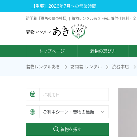
【重要】2026年7月～の営業時間
訪問着［紺色の蔓帯模様} | 着物レンタルあき (来店着付け無料・全
トップページ
着物の選び方
着物レンタルあき
訪問着 レンタル
渋谷本店
着物を探す