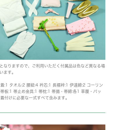
となりますので、ご利用いただく付属品は色など異なる場
います。
下着:1 タオル:2 腰紐:4 衿芯:1 長襦袢:1 伊達締:2 コーリン
 帯板:1 帯止め金具:1 帯枕:1 帯揚・帯締:各1 草履・バッ
 ※着付けに必要な一式すべて含みます。