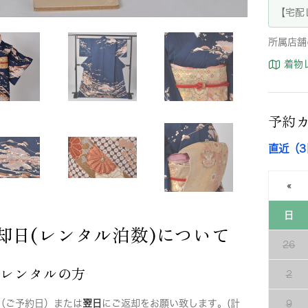
【宅配
所属店舗
着物
予約
直近（
«
日
却日(レンタル泊数)について
26
店レンタルの方
2
（ご予約日）または
翌日
にご返却をお願い致します。(計
9