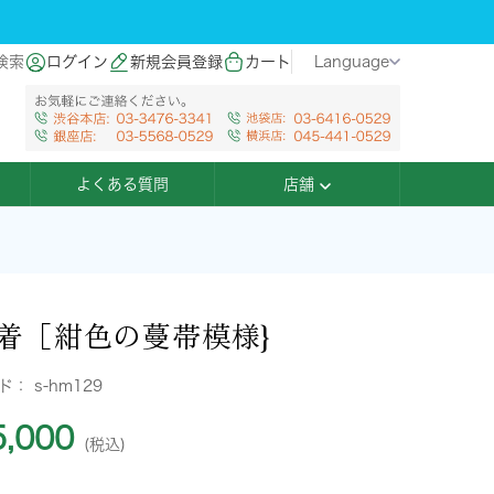
検索
ログイン
新規会員登録
カート
Language
よくある質問
店舗
着［紺色の蔓帯模様}
ード：
s-hm129
,000
(税込)