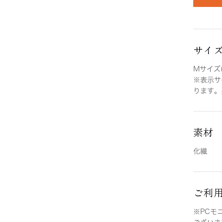
サイ
Mサイズ(
※表示サ
ります。
素材
化繊
ご利
※PCモ