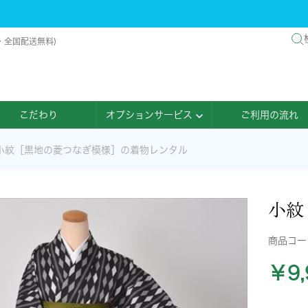
・全国配送無料)
こだわり
オプションサービス
ご利用の流れ
小紋［黒地の菱つなぎ模様］の着物レンタル
小紋
商品コ
￥9,