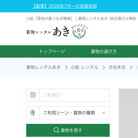
【重要】2026年7月～の営業時間
小紋［黒地の菱つなぎ模様］ | 着物レンタルあき (来店着付け無料
トップページ
着物の選び方
着物レンタルあき
小紋 レンタル
渋谷本店
着物を探す