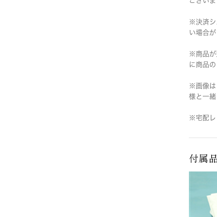
ございま
※決済シ
い場合が
※商品が
に商品の
※画像は
様と一緒
※宅配レ
付属