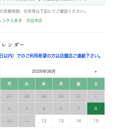
の営業時間、住所等は下記にてご確認ください。
レンタルあき 渋谷本店
カレンダー
3日以内）でのご利用希望の方は店舗迄ご連絡下さい。
2026年08月
»
月
火
水
木
金
土
27
28
29
30
31
1
3
4
5
6
7
8
10
11
12
13
14
15