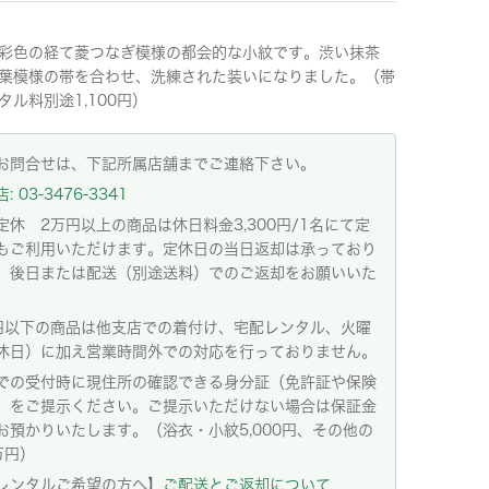
彩色の経て菱つなぎ模様の都会的な小紋です。渋い抹茶
葉模様の帯を合わせ、洗練された装いになりました。（帯
タル料別途1,100円）
お問合せは、下記所属店舗までご連絡下さい。
 03-3476-3341
定休 2万円以上の商品は休日料金3,300円/1名にて定
もご利用いただけます。定休日の当日返却は承っており
。後日または配送（別途送料）でのご返却をお願いいた
。
円以下の商品は他支店での着付け、宅配レンタル、火曜
休日）に加え営業時間外での対応を行っておりません。
での受付時に現住所の確認できる身分証（免許証や保険
）をご提示ください。ご提示いただけない場合は保証金
お預かりいたします。（浴衣・小紋5,000円、その他の
万円）
レンタルご希望の方へ】
ご配送とご返却について