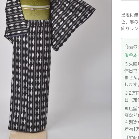
黒地に無
色、麻の
飾りレン
商品の
渋谷本店:
※火曜
休日で
ません
します
※2万
日（定
※店舗
証など
を別途
着物1
【宅配