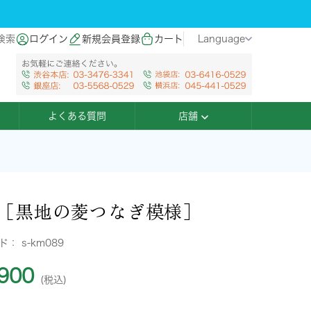
検索
ログイン
新規会員登録
カート
Language
よくある質問
店舗
［黒地の菱つなぎ模様］
ード：
s-km089
900
(税込)