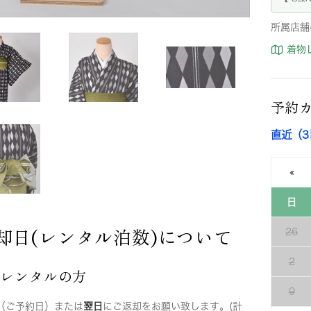
所属店舗
着物
予約
直近（
«
日
却日(レンタル泊数)について
26
2
店レンタルの方
9
（ご予約日）または
翌日
にご返却をお願い致します。(計