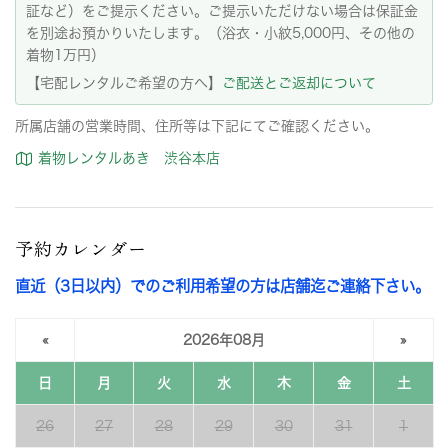
証など）をご提示ください。ご提示いただけない場合は保証金
を別途お預かりいたします。（浴衣・小紋5,000円、その他の
着物1万円）
【宅配レンタルご希望の方へ】
ご配送とご返却について
所属店舗の営業時間、住所等は下記にてご確認ください。
着物レンタルあき 渋谷本店
予約カレンダー
直近（3日以内）でのご利用希望の方は店舗迄ご連絡下さい。
«
2026年08月
»
日
月
火
水
木
金
土
26
27
28
29
30
31
1