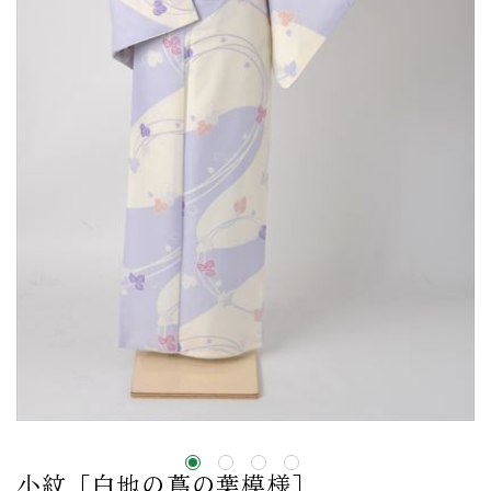
小紋［白地の蔦の葉模様］