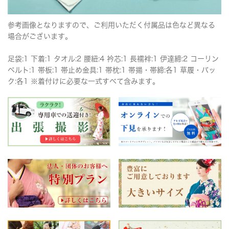
参考画像となりますので、ご利用いただく付属品は色など異なる
場合がございます。
足袋:1 下着:1 タオル:2 腰紐:4 衿芯:1 長襦袢:1 伊達締:2 コーリン
ベルト:1 帯板:1 帯止め金具:1 帯枕:1 帯揚・帯締:各1 草履・バッ
ク:各1 ※着付けに必要な一式すべて含みます。